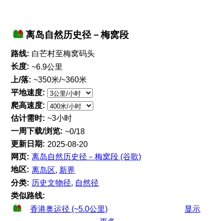
离岛自然历史径－梅窝段
路线:
白芒村至梅窝码头
长度:
~6.9公里
上/落:
~350米/~360米
平地速度:
爬高速度:
估计需时:
~3小时
一周下载/浏览:
~0/18
更新日期:
2025-08-20
网页:
离岛自然历史径－梅窝段 (谷歌)
地区:
离岛区
,
新界
分类:
历史文物径
,
自然径
类似路线:
香港奥运径 (~5.0公里)
显示