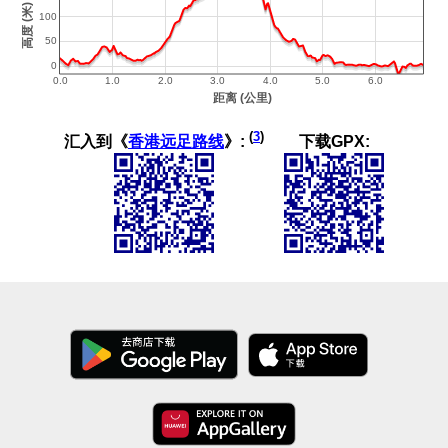
(
3
)
汇入到《
香港远足路线
》:
下载GPX: