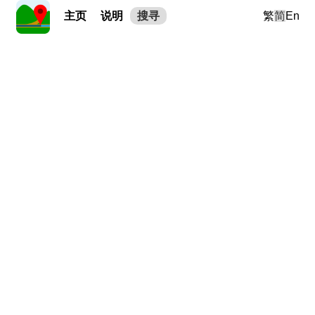
主页
说明
搜寻
繁
简
En