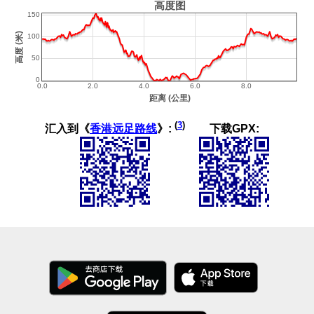
(
3
)
汇入到《
香港远足路线
》:
下载GPX: