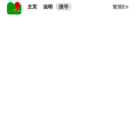
主页
说明
搜寻
繁
简
En