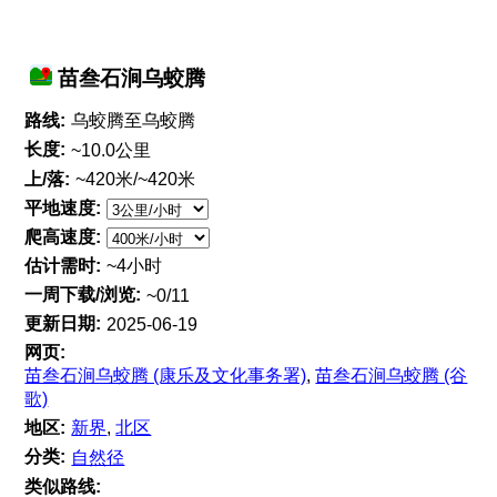
苗叁石涧乌蛟腾
路线:
乌蛟腾至乌蛟腾
长度:
~10.0公里
上/落:
~420米/~420米
平地速度:
爬高速度:
估计需时:
~4小时
一周下载/浏览:
~0/11
更新日期:
2025-06-19
网页:
苗叁石涧乌蛟腾 (康乐及文化事务署)
,
苗叁石涧乌蛟腾 (谷
歌)
地区:
新界
,
北区
分类:
自然径
类似路线: