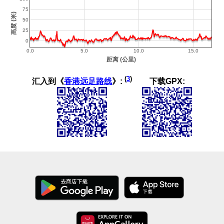
(
3
)
汇入到《
香港远足路线
》:
下载GPX: