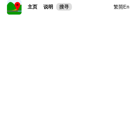
主页
说明
搜寻
繁
简
En