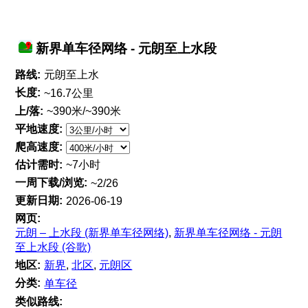
新界单车径网络 - 元朗至上水段
路线:
元朗至上水
长度:
~16.7公里
上/落:
~390米/~390米
平地速度:
爬高速度:
估计需时:
~7小时
一周下载/浏览:
~2/26
更新日期:
2026-06-19
网页:
元朗 – 上水段 (新界单车径网络)
,
新界单车径网络 - 元朗
至上水段 (谷歌)
地区:
新界
,
北区
,
元朗区
分类:
单车径
类似路线: