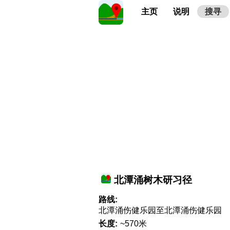
主页
说明
搜寻
北潭涌树木研习径
路线:
北潭涌伤健乐园至北潭涌伤健乐园
长度:
~570米