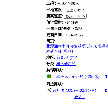
上/落:
~20米/~20米
平地速度:
爬高速度:
估计需时:
~14分钟
一周下载/浏览:
~0/23
更新日期:
2024-09-27
网页:
北潭涌树木研习径 (郊野乐行)
,
北潭
木研习径 (谷歌)
地区:
新界
,
西贡区
分类:
树木研习径
类似路线:
北潭涌远足研习径 (~290米)
显
附近路线:
毅行者2025 (~100.1公里)
显
更多...