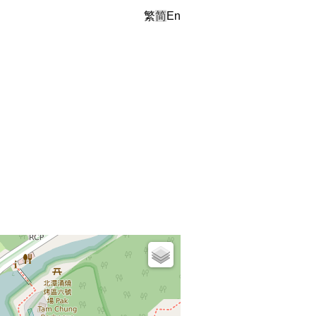
繁
简
En