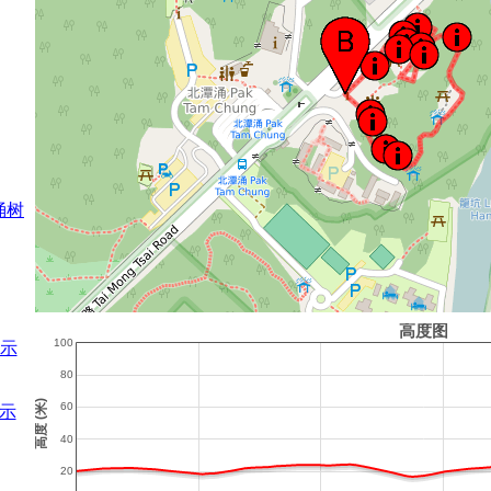
涌树
示
示