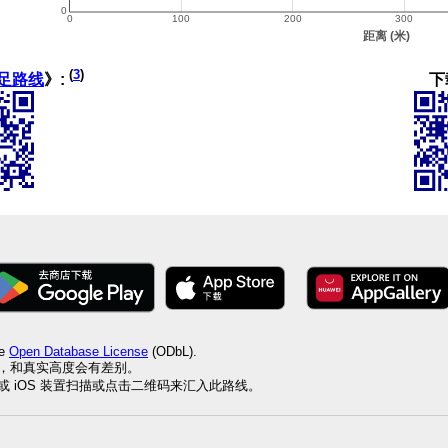
(
3
)
下
足路线
》:
he
Open Database License
(ODbL).
值，和真实高度会有差别。
id 或 iOS 装置扫描或点击二维码来汇入此路线。