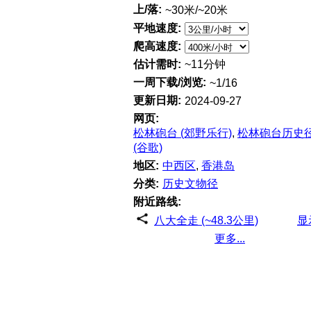
上/落:
~30米/~20米
平地速度:
爬高速度:
估计需时:
~11分钟
一周下载/浏览:
~1/16
更新日期:
2024-09-27
网页:
松林砲台 (郊野乐行)
,
松林砲台历史
(谷歌)
地区:
中西区
,
香港岛
分类:
历史文物径
附近路线:
八大全走 (~48.3公里)
显
更多...