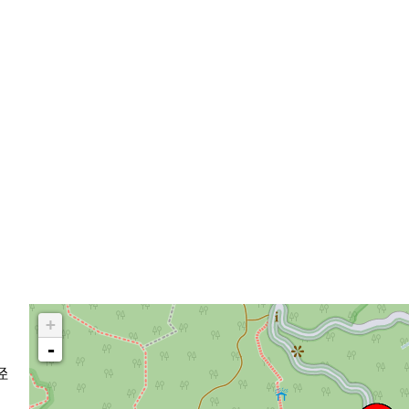
+
-
径