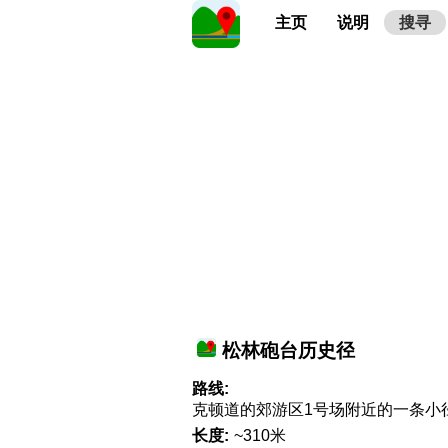
主页
说明
搜寻
松林砲台历史径
路线:
克顿道的郊游区1号场附近的一条小
长度:
~310米