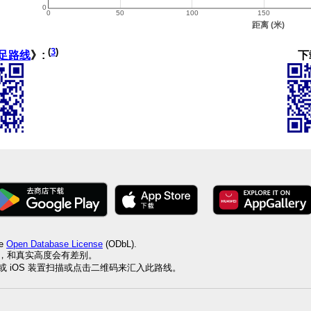
(
3
)
下
足路线
》:
he
Open Database License
(ODbL).
值，和真实高度会有差别。
id 或 iOS 装置扫描或点击二维码来汇入此路线。