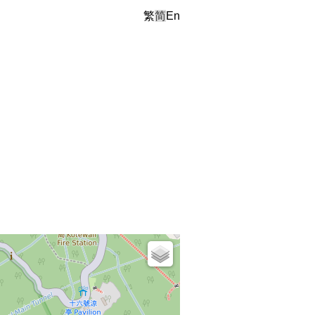
繁
简
En