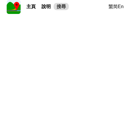
主頁
說明
搜尋
繁
简
En