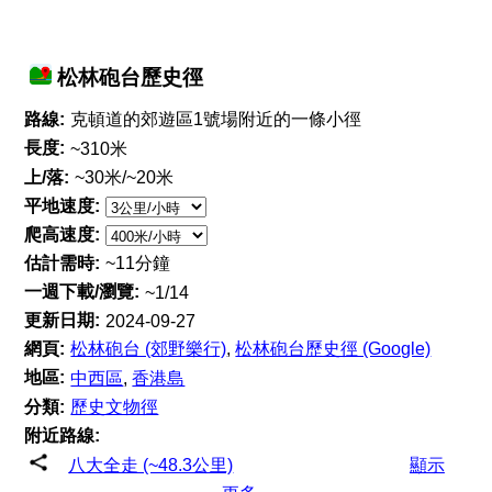
松林砲台歷史徑
路線:
克頓道的郊遊區1號場附近的一條小徑
長度:
~310米
上/落:
~30米/~20米
平地速度:
爬高速度:
估計需時:
~11分鐘
一週下載/瀏覽:
~1/14
更新日期:
2024-09-27
網頁:
松林砲台 (郊野樂行)
,
松林砲台歷史徑 (Google)
地區:
中西區
,
香港島
分類:
歷史文物徑
附近路線:
八大全走 (~48.3公里)
顯示