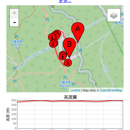
更多...
+
-
Leaflet
| Map data ©
OpenStreetMap