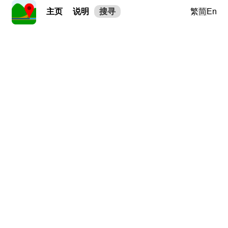
主页
说明
搜寻
繁
简
En