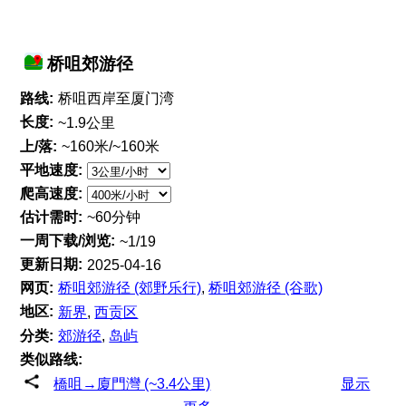
桥咀郊游径
路线:
桥咀西岸至厦门湾
长度:
~1.9公里
上/落:
~160米/~160米
平地速度:
爬高速度:
估计需时:
~60分钟
一周下载/浏览:
~1/19
更新日期:
2025-04-16
网页:
桥咀郊游径 (郊野乐行)
,
桥咀郊游径 (谷歌)
地区:
新界
,
西贡区
分类:
郊游径
,
岛屿
类似路线:
橋咀→廈門灣 (~3.4公里)
显示