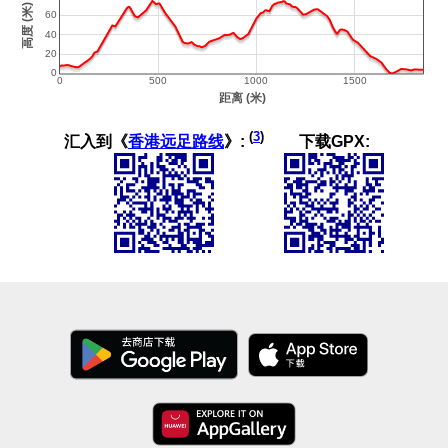
(
3
)
汇入到《
香港远足路线
》:
下载GPX: