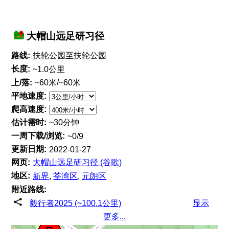
大帽山远足研习径
路线:
扶轮公园至扶轮公园
长度:
~1.0公里
上/落:
~60米/~60米
平地速度:
爬高速度:
估计需时:
~30分钟
一周下载/浏览:
~0/9
更新日期:
2022-01-27
网页:
大帽山远足研习径 (谷歌)
地区:
新界
,
荃湾区
,
元朗区
附近路线:
毅行者2025 (~100.1公里)
显示
更多...