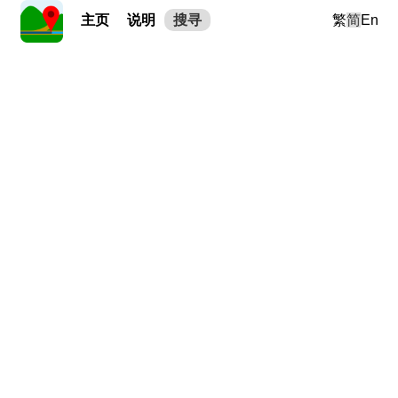
主页
说明
搜寻
繁
简
En