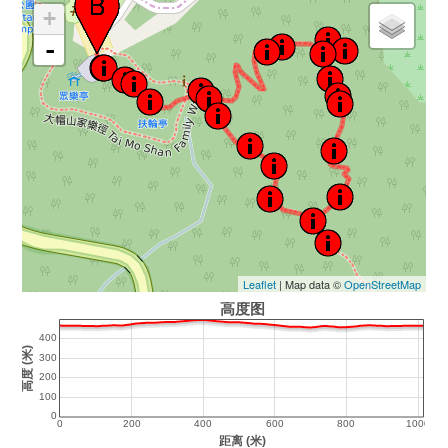
+
-
Leaflet
| Map data ©
OpenStreetMap