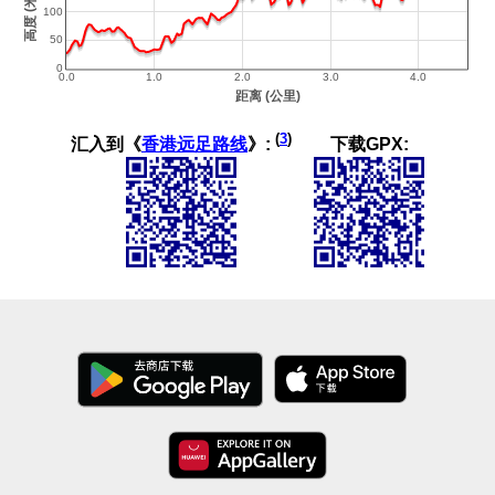
(
3
)
汇入到《
香港远足路线
》:
下载GPX: