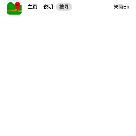
主页
说明
搜寻
繁
简
En