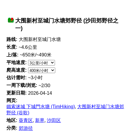
大围新村至城门水塘郊野径 (沙田郊野径之
一)
路线:
大围新村至城门水塘
长度:
~4.6公里
上/落:
~650米/~490米
平地速度:
爬高速度:
估计需时:
~3小时
一周下载/浏览:
~2/30
更新日期:
2026-04-14
网页:
鐵索迷城 下城門水塘 (TimHiking)
,
大围新村至城门水塘郊
野径 (谷歌)
地区:
葵青区
,
新界
,
沙田区
分类:
郊游径