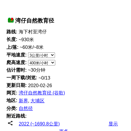
湾仔自然教育径
路线:
海下村至湾仔
长度:
~930米
上/落:
~60米/~8米
平地速度:
爬高速度:
估计需时:
~30分钟
一周下载/浏览:
~0/13
更新日期:
2020-02-26
网页:
湾仔自然教育径 (谷歌)
地区:
新界
,
大埔区
分类:
自然径
附近路线:
2022 (~1690.8公里)
显示