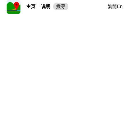
主页
说明
搜寻
繁
简
En