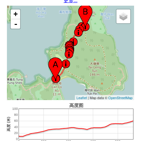
更多...
+
-
Leaflet
| Map data ©
OpenStreetMap