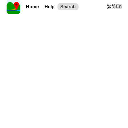
繁
简
En
Home
Help
Search