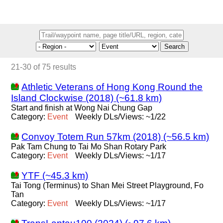
Search
21-30 of 75 results
Athletic Veterans of Hong Kong Round the
Island Clockwise (2018) (~61.8 km)
Start and finish at Wong Nai Chung Gap
Category:
Event
Weekly DLs/Views: ~1/22
Convoy Totem Run 57km (2018) (~56.5 km)
Pak Tam Chung to Tai Mo Shan Rotary Park
Category:
Event
Weekly DLs/Views: ~1/17
YTF (~45.3 km)
Tai Tong (Terminus) to Shan Mei Street Playground, Fo
Tan
Category:
Event
Weekly DLs/Views: ~1/17