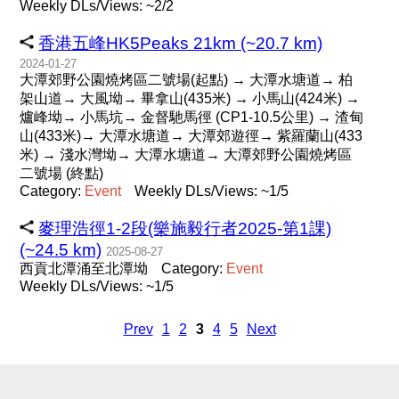
Weekly DLs/Views: ~2/2
香港五峰HK5Peaks 21km (~20.7 km)
2024-01-27
大潭郊野公園燒烤區二號場(起點) → 大潭水塘道→ 柏
架山道→ 大風坳→ 畢拿山(435米) → 小馬山(424米) →
爐峰坳→ 小馬坑→ 金督馳馬徑 (CP1-10.5公里) → 渣甸
山(433米)→ 大潭水塘道→ 大潭​郊遊徑→ 紫羅蘭山(433
米) → 淺水灣坳→ 大潭水塘道→ 大潭郊野公園燒烤區
二號場 (終點)
Category:
Event
Weekly DLs/Views: ~1/5
麥理浩徑1-2段(樂施毅行者2025-第1課)
(~24.5 km)
2025-08-27
西貢北潭涌至北潭坳
Category:
Event
Weekly DLs/Views: ~1/5
Prev
1
2
3
4
5
Next