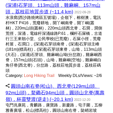
(深涌)石芽頭、113m山頭，雞麻峒、157m山
頭，荔枝莊地質步道 (~11.4 km)
2022-09-28
水浪窩(西沙路燒烤區五號場)，企嶺下，榕樹澳，電訊
杆HKT P416，荒廢耕地，開丫峒南脊，開丫峒(叢
林)，220m山頭(叢林)，220m山頭西北脊，石澗，澗側
荒徑，深涌，電線杆深涌線路P.61，欄杆石屎橋，古道
行三王來朝小堂、公民學校(已荒廢)，石屎小徑，荒廢
村屋，石澗口，(深涌)石芽頭南脊，(深涌)石芽頭主峰
(181m)(標高柱)，(深涌)石芽頭東脊，山坳，113m山頭
(大石)，(深涌)石芽頭、雞麻峒山坳(分岔路)，雞麻峒西
脊，157m山頭(石頭)，山坳，雞麻峒(空地)，雞麻峒白
角仔脊(西北脊)，分岔路，荔枝莊地質步道，荔枝莊碼
頭
Category:
Long
Hiking
Trail
Weekly DLs/Views: ~2/6
圓頭山南右脊(松山)、西北脊(129m山頭、
92m山頭)，鰲磡石94m山頭，圓頭山北脊(萬壽
嶺)，杯靈雙渡(逆走) (~20.1 km)
2022-12-20
屯門兆康苑，青麟路，康寶路，新慶路，屯子圍，五柳
雅薈廣場，松山(標高柱)，圓頭山南右脊，陡峭岩坡