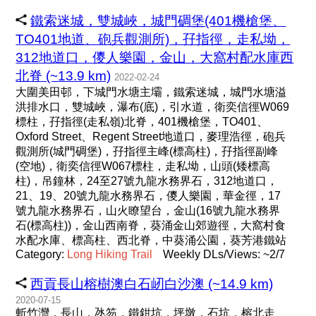
鐵索迷城，雙城峽，城門碉堡(401機槍堡、
TO401地道、砲兵觀測所)，孖指徑，走私坳，
312地道口，儍人樂園，金山，大窩村配水庫西
北脊 (~13.9 km)
2022-02-24
大圍美田邨，下城門水塘主壩，鐵索迷城，城門水塘溢
洪排水口，雙城峽，瀑布(底)，引水道，衛奕信徑W069
標柱，孖指徑(走私嶺)北脊，401機槍堡，TO401、
Oxford Street、Regent Street地道口，麥理浩徑，砲兵
觀測所(城門碉堡)，孖指徑主峰(標高柱)，孖指徑副峰
(空地)，衛奕信徑W067標柱，走私坳，山頭(矮標高
柱)，吊鐘林，24至27號九龍水務界石，312地道口，
21、19、20號九龍水務界石，儍人樂園，華金徑，17
號九龍水務界石，山火瞭望台，金山(16號九龍水務界
石(標高柱))，金山西南脊，葵涌金山郊遊徑，大窩村食
水配水庫、標高柱、西北脊，中葵涌公園，葵芳港鐵站
Category:
Long
Hiking
Trail
Weekly DLs/Views: ~2/7
西貢長山榕樹澳白石屻白沙澳 (~14.9 km)
2020-07-15
斬竹灣，長山，氹笏，鐵鉗坑，坪墩，石坑，榕北走