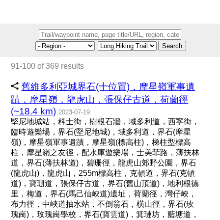
Search
91-100 of 369 results
舊維多利亞城界石(十位置)，摩星嶺軍事遺
蹟，摩星嶺，龍虎山，張保仔古道，荷蘭徑
(~18.4 km)
2023-07-19
堅尼地城站，科士街，樹根石牆，域多利道，西寧街，
臨時遊樂場，界石(堅尼地城)，域多利道，界石(摩星
嶺)，摩星嶺軍事遺蹟，摩星嶺(標高柱)，梯柱型標高
柱，摩星嶺之友徑，配水庫遊樂場，士美菲路，薄扶林
道，界石(薄扶林道)，碧珊徑，龍虎山郊野公園，界石
(龍虎山)，龍虎山，255m標高柱，克頓道，界石(克頓
道)，寶珊道，張保仔古道，界石(舊山頂道)，地利根德
里，梅道，界石(馬己仙峽道)遺址，荷蘭徑，灣仔峽，
布力徑，中峽道抽水站，不倒翁石，橫山徑，界石(玫
瑰崗)，玫瑰崗學校，界石(寶雲道)，箕璉坊，藍塘道，