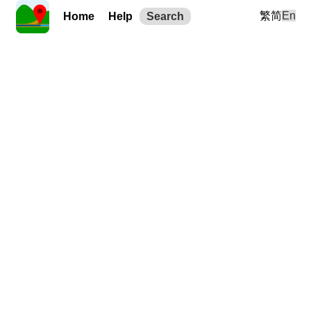
繁
简
En
Home
Help
Search