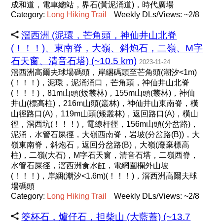
成和道，電車總站，界石(黃泥涌道)，時代廣場
Category:
Long
Hiking
Trail
Weekly DLs/Views: ~2/8
滘西洲 (泥環，芒角頭，神仙井山北脊
(！！！)、東南脊，大嶺、斜炮石，二嶺、M字
石天窗、清音石塔) (~10.5 km)
2023-11-24
滘西洲高爾夫球場碼頭，岸綑碼頭至芒角頭(潮汐<1m)
(！！！)，泥環，泥涌涌口，芒角頭，神仙井山北脊
(！！！)，81m山頭(矮叢林)，155m山頭(叢林)，神仙
井山(標高柱)，216m山頭(叢林)，神仙井山東南脊，橫
山徑路口(A)，119m山頭(矮叢林)，返回路口(A)，橫山
徑，滘西坑(！！！)，電線杆徑，156m山頭(分岔路)，
泥涌，水管石屎徑，大嶺西南脊，岩坡(分岔路(B))，大
嶺東南脊，斜炮石，返回分岔路(B)，大嶺(廢棄標高
柱)，二嶺(大石)，M字石天窗，清音石塔，二嶺西脊，
水管石屎徑，滘西洲食水缸，電網圍欄外山坡
(！！！)，岸綑(潮汐<1.6m)(！！！)，滘西洲高爾夫球
場碼頭
Category:
Long
Hiking
Trail
Weekly DLs/Views: ~2/8
筊杯石，爐仔石，担柴山 (大藍蓋) (~13.7