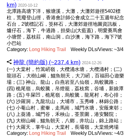
km)
2020-10-12
北潭路高塘下洋，猴塘溪，大灘，大灘郊遊徑5402標
柱，荒廢登山徑，香港會計師公會成立二十五週年紀念
石台，2號標記石，筊杯石，大灘郊遊徑地圖資訊板，
爐仔石，海下，牛過路，担柴山(大藍蓋)，明愛賽馬會
小塘營，荔枝莊，南山洞，白沙澳，海下路，海下7號
小巴站
Category:
Long
Hiking
Trail
Weekly DLs/Views: ~3/4
神龍 (簡約版) (~237.4 km)
2024-12-26
(一) 大棠村，竹篙屻嶺，大欖涌水塘，大欖涌村；(二)
龍頭石，大樹山峒，鱷魚朝天，大刀屻，百福田心遊樂
場；(三) 神山、龍山，白燕岩至八仙嶺，烏蛟騰路；
(四) 桅尾嶺，烏蛟騰，吊燈籠，荔枝窩，谷埔，新娘潭
路；(五) 牛屎凹，桅尾嶺，烏蛟騰，龍尾村，布心排；
(六) 沙羅洞，九龍坑山，大埔市，玉秀峰，林錦公路；
(七) 小菴山村，蜜輋，走馬崗，城門水塘，安蔭東邨；
(八) 上葵涌，城門谷，禾秧山，荃景圍，港安醫院；
(九) 大樹山峒，鱷魚朝天，八鄉，井坑山，錦上路站；
(十) 大羅天，掌牛山，大棠村，長壩嶺，大棠燒烤場
Category:
Long
Hiking
Trail
Weekly DLs/Views: ~4/3