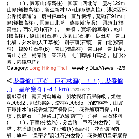
(！！！)，圓頭山(標高柱)，圓頭山西北脊，廈村129m
山頭(矮標高柱)，新生新村92m山頭(標高柱)，港深西部
公路橋底通道，廈村秤車站，直昇機坪，鰲磡石94m山
頭(矮標高柱)，圓頭山北脊，萬壽嶺(草叢)，圓頭山(標
高柱)，西坑尾山(石堆)，一線脊，寶塘嶺(草叢)，乾山
(標高柱)，礦山頂(石堆)，茅園山(石堆)，良田坳，青山
北脊，分水嶺(人工草被)，獅子頭(石頭)，青山北(標高
柱)，韓陵片石亭(B)，青山(標高柱)，青山徑，青山寺，
青山寺徑，楊青路，業旺路，屯門嚤囉山舊墟，屯門公
園，港鐵屯門站
Category:
Long
Hiking
Trail
Weekly DLs/Views: ~2/6
花香爐頂西脊，巨石林洞(！！！)，花香爐
頂，皇帝巖脊 (~4.1 km)
2023-06-12
龍鼓灘村，露天貨倉通道，斜坡欄杆石屎梯級，燈柱
AD0632，龍鼓灘路，燈柱AD0635、消防喉栓，山坡
石屎排水道(花香爐頂西脊路口)，花香爐頂西脊，山
墳，熊貓石，荒徑路口(“危險”牌前)，荒徑，巨石林洞
(！！！)，石室(分岔路)，分岔路，巨石(分岔路)，電
塔，花香爐頂西脊，花香爐頂(標高柱)，花香爐頂南
脊，旗杆，“皇帝岩”箭咀石(分岔路)，花香爐頂皇帝巖脊