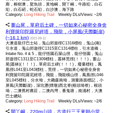
廊，榕樹澳，鰲魚頭，黃地峒，開丫峒，牛路㘭，白石
㘭，白石屻，蛇石㘭，白沙澳，海下路
Category:
Long
Hiking
Trail
Weekly DLs/Views: ~2/6
薑山尾，單府后土碑，一切如來心秘密全身舍
利寶篋印陀羅尼經塔，飛龍，小屏風(天際斷崖)
(~16.1 km)
2021-09-11
大澳道龍仔巴士站，羗山郊遊徑C1316標柱，羗山(南)
引水道，羗山郊遊徑C1315至C1314標柱，引水道橋，
Intake No. 4 & 5，龍仔悟園石屎山徑，龍仔悟園，羗山
郊遊徑C1311至C1309標柱，叢林荒徑(！！！)，薑山
尾(叢林)(！！！)，單府后土碑(！！！)，廢棄標柱，鳳
凰徑L041至L043標柱，荒徑，一切如來心秘密全身舍
利寶篋印陀羅尼經塔，飛龍，飛龍橫山徑，鳳凰徑L046
至L045標柱，分水坳，大磡森南坳，測量路面標記，小
屏風(天際斷崖)，深坑瀝(煙墩)西北脊(根頭坳脊)，根頭
坳，二澳舊村農莊，二澳內灣，番鬼塘，南涌村，大澳
巴士總站
Category:
Long
Hiking
Trail
Weekly DLs/Views: ~2/6
開丫峒，220m山頭，古道行三王來朝小堂，