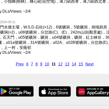
，小指峰(樹林)，棟心屻頂(空地)，薄刀屻西脊，薄刀屻西北脊
y DLs/Views: ~2/4
2024-09-11
水塘主壩，W.S.D.石柱(×12)，6號礦洞，5號礦洞，倒塌
×2)，u06號礦洞，分岔路(C)、(E)，242m山頭(觀景處)，涼
洞，石天門，u05號礦洞，礦洞，u04號礦洞，礦洞，紅土峽谷，3
u01a號礦洞，31A號礦洞，u02A、u02B號礦洞，分岔路(E)
，上一村，安蔭邨
y DLs/Views: ~2/4
Prev
6
7
8
9
10
11
12
13
14
15
Next