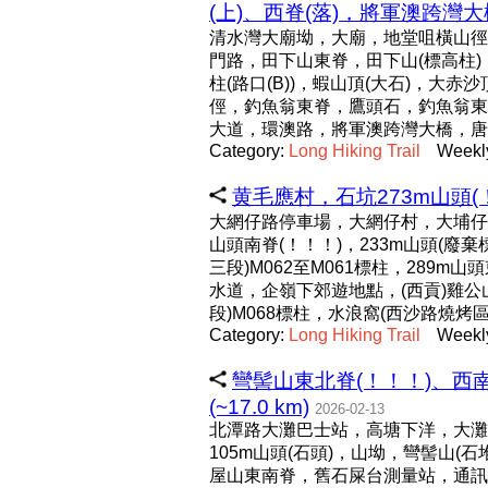
(上)、西脊(落)，將軍澳跨灣大橋 (
清水灣大廟坳，大廟，地堂咀橫山徑，
門路，田下山東脊，田下山(標高柱
柱(路口(B))，蝦山頂(大石)，大赤
俓，釣魚翁東脊，鷹頭石，釣魚翁東
大道，環澳路，將軍澳跨灣大橋，唐
Category:
Long
Hiking
Trail
Weekl
黄毛應村，石坑273m山頭(！！
大網仔路停車場，大網仔村，大埔仔
山頭南脊(！！！)，233m山頭(廢
三段)M062至M061標柱，289m
水道，企嶺下郊遊地點，(西貢)雞公山
段)M068標柱，水浪窩(西沙路燒烤
Category:
Long
Hiking
Trail
Weekl
彎髻山東北脊(！！！)、西
(~17.0 km)
2026-02-13
北潭路大灘巴士站，高塘下洋，大灘，
105m山頭(石頭)，山坳，彎髻山
屋山東南脊，舊石屎台測量站，通訊