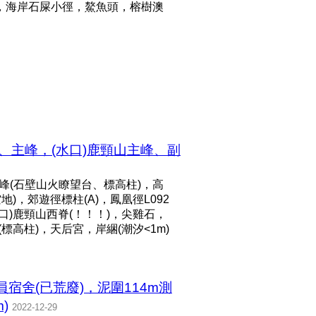
涌，海岸石屎小徑，鰲魚頭，榕樹澳
峰、主峰，(水口)鹿頸山主峰、副
峰(石壁山火瞭望台、標高柱)，高
空地)，郊遊徑標柱(A)，鳳凰徑L092
口)鹿頸山西脊(！！！)，尖雞石，
)(標高柱)，天后宮，岸綑(潮汐<1m)
宿舍(已荒廢)，泥圍114m測
)
2022-12-29