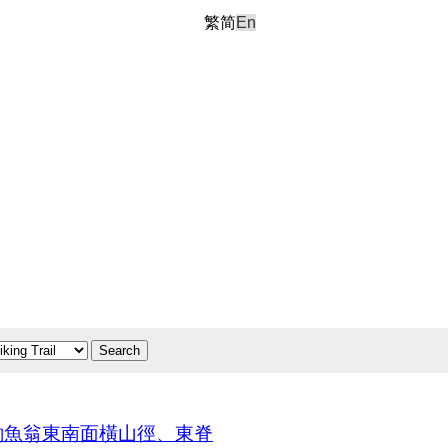
繁
简
En
Search
，釣魚翁東南面橫山徑、東脊