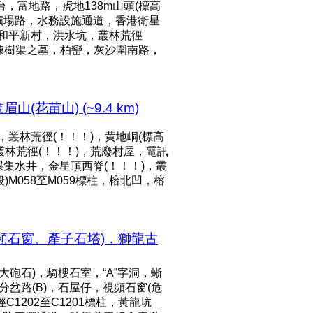
，富地路，虎地138m山頭(標高
礦場路，水務設施通道，香港衛星
，和平新村，洪水坑，叢林荒徑
，陳樹渠之墓，柏巒，灰沙圍南路，
苗山) (~9.4 km)
，叢林荒徑(！！！)，黄地峒(標高
，叢林荒徑(！！！)，荒廢村屋，電訊
屎集水井，金星頂西脊(！！！)，叢
)M058至M059標柱，榕北凹，榕
頻石窗、產子石塔)，獅龍古
大砲石)，騎樓石室，“A”字洞，蜥
分岔路(B)，石屋仔，視頻石窗(危
1202至C1201標柱，黃龍坑