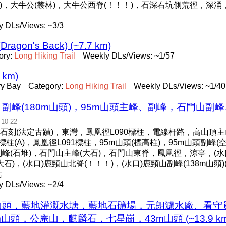
！)，大牛公(叢林)，大牛公西脊(！！！)，石深右坑側荒徑，深
y DLs/Views: ~3/3
(Dragon's Back) (~7.7 km)
ory:
Long
Hiking
Trail
Weekly DLs/Views: ~1/57
8 km)
ry Bay
Category:
Long
Hiking
Trail
Weekly DLs/Views: ~1/40
副峰(180m山頭)，95m山頭主峰、副峰，石門山副
-10-22
刻(法定古蹟)，東灣，鳳凰徑L090標柱，電線杆路，高山頂主
標柱(A)，鳳凰徑L091標柱，95m山頭(標高柱)，95m山頭副峰(
副峰(石堆)，石門山主峰(大石)，石門山東脊，鳳凰徑，涼亭，(水
大石)，(水口)鹿頸山北脊(！！！)，(水口)鹿頸山副峰(138m山頭
站
y DLs/Views: ~2/4
m山頭，藍地灌溉水塘，藍地石礦場，元朗濾水廠、看守員
頭，公庵山，麒麟石，七星崗，43m山頭 (~13.9 km