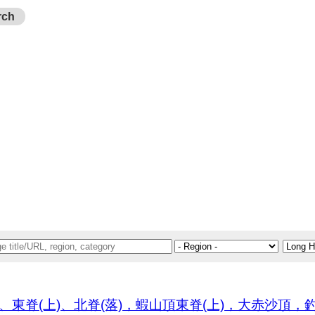
rch
)、東脊(上)、北脊(落)，蝦山頂東脊(上)，大赤沙頂