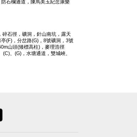
，防石欄通道，陳馬美玉紀念康樂
廚房，碎石徑，礦洞，針山南坑，露天
亭(F)，分岔路(G)，8號礦洞，3號
60m山頭(矮標高柱)，麥理浩徑
、(C)、(G)，水塘通道，雙城峽、