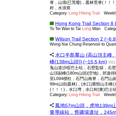
脊，山墳(已荒廢)，叢林荒脊(！！
村，水浪窩
Category:
Long
Hiking
Trail
Weekl
Hong Kong Trail Section 8 
To Tei Wan to Tai
Long
Wan
Categ
Wilson Trail Section 2 (~6.
Wong Nai Chung Reservoir to Quar
水口半島羣山 (高山頂主峰、
峰(138m山頭)) (~15.5 km)
2021
羗山道沙咀巴士站，石壁監獄，石壁石
山頂副峰(180m山頭)(空地)，郊遊徑
至L094標柱，石門山南脊，石門山
99m山頭(叢林)，(水口)鹿頸山主峰(
(！！！)，水口灣，水口村(東)巴士
Category:
Long
Hiking
Trail
Weekl
鳳地57m山頭，虎地138
量導線站，舊礦場遺址，245m山