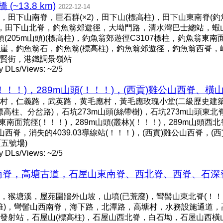
~13.8 km)
2022-12-14
田下山南脊，巨石群(×2)，田下山(標高柱)，田下山東南脊(
)，田下山北脊，釣魚翁郊遊徑，大坳門路，清水灣巴士總站，蝦山
沙頂(205m山頭)(標高柱)，釣魚翁郊遊徑C3107標柱，釣魚翁東
崖，釣魚翁石，釣魚翁(標高柱)，釣魚翁郊遊徑，釣魚翁西脊，
賢街，港鐵調景嶺站
y DLs/Views: ~2/5
！)，289m山頭(！！！)，(西貢)雞公山西脊、橫山徑 (
村，仁義路，武英路，黄毛應村，黃毛應玫瑰小堂(二級歷史建築)
棄標高柱、分岔路)，石坑273m山頭(絲帶樹)，石坑273m山頭東北
山頭東南面荒徑(！！！)，289m山頭(叢林)(！！！)，289m山頭
西脊，消失的4039.03導線站(！！！)，(西貢)雞公山西脊，(
區五號場)
y DLs/Views: ~2/5
南脊，高塘古道，石屋山東南脊、西北脊、西脊、石深脊(
猴塘溪，屋苑圍牆外山坡，山墳(已荒廢)，彎髻山東北脊(！！！
(石堆)，彎髻山西南脊，海下路，北潭路，高塘村，水務設施通道
發射站，石屋山(標高柱)，石屋山西北脊，白石坳，石屋山西橫