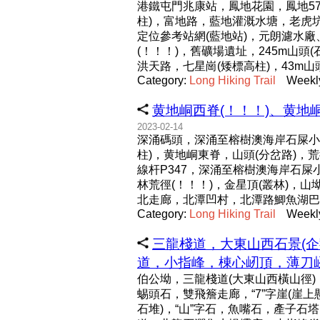
港鐵屯門兆康站，鳳地花園，鳳地57
柱)，富地路，藍地灌溉水塘，老虎
定位參考站網(藍地站)，元朗濾水廠
(！！！)，舊礦場遺址，245m山
洪天路，七星崗(矮標高柱)，43m山
Category:
Long
Hiking
Trail
Weekl
黄地峒西脊(！！！)、黄地峒，
2023-02-14
深涌碼頭，深涌至榕樹澳海岸石屎小徑，
柱)，黄地峒東脊，山頭(分岔路)，荒
線杆P347，深涌至榕樹澳海岸石屎
林荒徑(！！！)，金星頂(叢林)，山坳
北走廊，北潭凹村，北潭路鯽魚湖巴
Category:
Long
Hiking
Trail
Weekl
三龍棧道，大東山西石景(企
道，小指峰，棟心屻頂，薄刀屻西北
伯公坳，三龍棧道(大東山西橫山徑)，
蜴頭石，雙飛簷走廊，“7”字崖(崖上
石堆)，“山”字石，魚嘴石，產子石塔