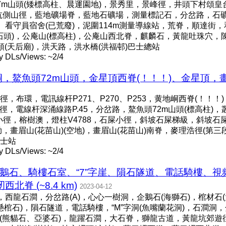
m山頭(矮標高柱、晨運園地)，景秀里，景峰徑，井頭下村頌皇台
坑側山徑，藍地礦場脊，藍地石礦場，測量標記石，分岔路，石
、看守員宿舍(已荒廢)，泥圍114m測量導線站，荒脊，順達街
頭(石頭)，公庵山(標高柱)，公庵山西北脊，麒麟石，黃龍吐珠穴
頭(天后廟)，洪天路，洪水橋(洪福邨)巴士總站
y DLs/Views: ~2/4
鰲魚頭72m山頭，金星頂西脊(！！！)、金星頂，畫眉山(花
布環，電訊線杆P271、P270、P253，黄地峒西脊(！！！)
徑，電線杆深涌線路P.45，分岔路，鰲魚頭72m山頭(標高柱)
小徑，榕樹澳，燈柱V4788，石屎小徑，斜坡石屎梯級，斜坡石
，畫眉山(花苗山)(空地)，畫眉山(花苗山)南脊，麥理浩徑(第三段
士站
y DLs/Views: ~2/4
鵝石、騎樓石室、“7”字崖、隕石隧道、電話騎樓、視
脊 (~8.4 km)
2023-04-12
西龍石澗，分岔路(A)，心心一樹洞，企鵝石(海獅石)，棺材石(
懸棺石)，隕石隧道，電話騎樓，“M”字洞(魚嘴蘭花洞)，石澗洞，
(熊貓石、亞婆石)，龍躍石澗，大石脊，獅龍古道，黃龍坑郊遊徑C