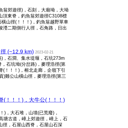
釣魚翁郊遊徑)，石刻，大廟坳，大坳
頂東脊，釣魚翁郊遊徑C3108標
南面橫山徑(！！！)，釣魚翁越野單車
峻瀅二期側行人徑，石角路，日出
~12.9 km)
2023-02-21
，石澗、集水堤堰，石坑273m
脊，石坑坳(分岔路)，麥理浩徑(第
西北脊(！！！)，榕北走廊，企嶺下引
西貢)雞公山橫山徑，麥理浩徑(第三
！！！)，大牛公(！！！)
)，大石堆，山墳(已荒廢)，
，高塘古道，嶂上郊遊徑，嶂上，石
山徑，石屋山西脊，石屋山石深