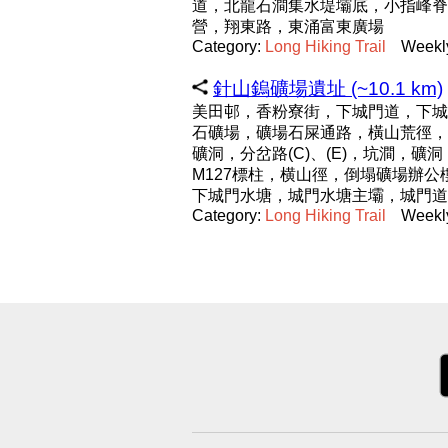
道，北龍石澗集水堤壩底，小指峰脊
營，翔東路，東涌富東廣場
Category:
Long
Hiking
Trail
Weekl
針山鎢礦場遺址 (~10.1 km)
美田邨，香粉寮街，下城門道，下城門
石礦場，礦場石屎通路，橫山荒徑，礦洞(
礦洞，分岔路(C)、(E)，坑澗，礦
M127標柱，横山徑，倒塌礦場辦公樓，
下城門水塘，城門水塘主壩，城門道
Category:
Long
Hiking
Trail
Weekl