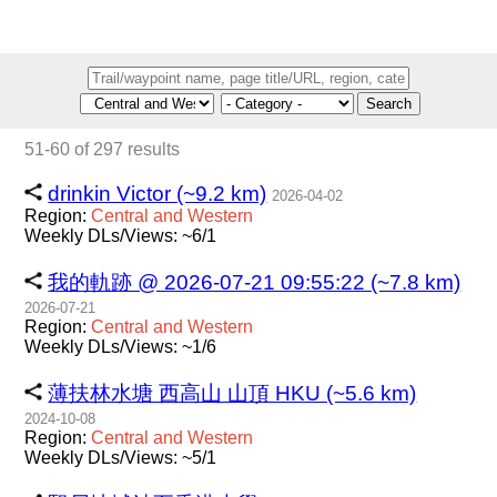
Search
51-60 of 297 results
drinkin Victor (~9.2 km)
2026-04-02
Region:
Central
and
Western
Weekly DLs/Views: ~6/1
我的軌跡 @ 2026-07-21 09:55:22 (~7.8 km)
2026-07-21
Region:
Central
and
Western
Weekly DLs/Views: ~1/6
薄扶林水塘 西高山 山頂 HKU (~5.6 km)
2024-10-08
Region:
Central
and
Western
Weekly DLs/Views: ~5/1