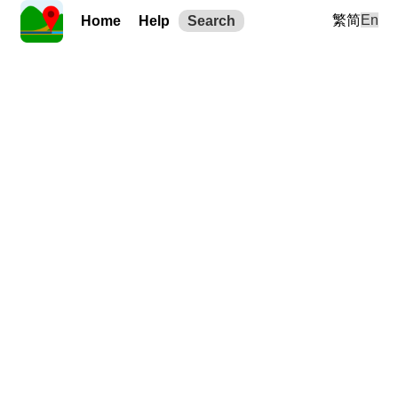
繁
简
En
Home
Help
Search