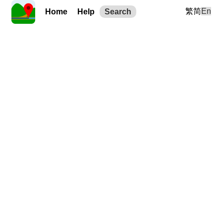
繁
简
En
Home
Help
Search