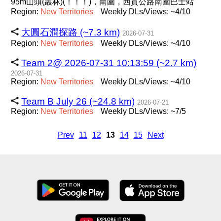
95m山頭(叢林)(！！！)，南圍，西貢公路南圍巴士站
Region:
New
Territories
Weekly DLs/Views: ~4/10
大圓石澗探路 (~7.3 km)
2026-07-31
Region:
New
Territories
Weekly DLs/Views: ~4/10
Team 2@ 2026-07-31 10:13:59 (~2.7 km)
2026-07-31
Region:
New
Territories
Weekly DLs/Views: ~4/10
Team B July 26 (~24.8 km)
2026-07-21
Region:
New
Territories
Weekly DLs/Views: ~7/5
Prev
11
12
13
14
15
Next