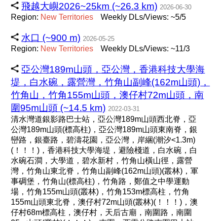
飛越大嶼2026~25km (~26.3 km)
2026-06-30
Region:
New
Territories
Weekly DLs/Views: ~5/5
水口 (~900 m)
2026-05-25
Region:
New
Territories
Weekly DLs/Views: ~11/3
亞公灣189m山頭，亞公灣，香港科技大學海
堤，白水碗，露營灣，竹角山副峰(162m山頭)，
竹角山，竹角155m山頭，澳仔村72m山頭，南
圍95m山頭 (~14.5 km)
2022-03-31
清水灣道銀影路巴士站，亞公灣189m山頭西北脊，亞
公灣189m山頭(標高柱)，亞公灣189m山頭東南脊，銀
巒路，銀臺路，碧濤花園，亞公灣，岸綑(潮汐<1.3m)
(！！！)，香港科技大學海堤，避險棧道，白水碗，白
水碗石澗，大學道，碧水新村，竹角山橫山徑，露營
灣，竹角山東北脊，竹角山副峰(162m山頭)(叢林)，軍
事碉堡，竹角山(標高柱)，竹角路，鄭值之中學運動
場，竹角155m山頭(叢林)，竹角153m標高柱，竹角
155m山頭東北脊，澳仔村72m山頭(叢林)(！！！)，澳
仔村68m標高柱，澳仔村，天后古廟，南圍路，南圍