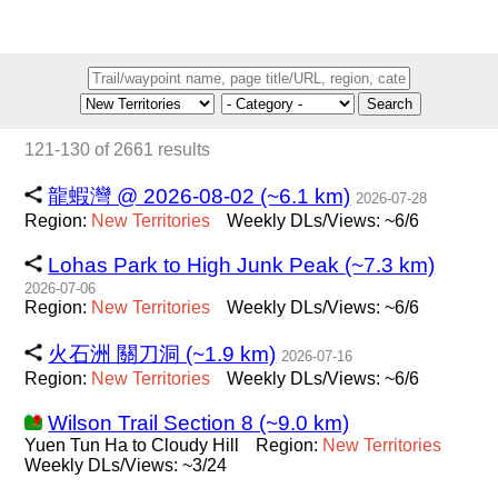
Search
121-130 of 2661 results
龍蝦灣 @ 2026-08-02 (~6.1 km)
2026-07-28
Region:
New
Territories
Weekly DLs/Views: ~6/6
Lohas Park to High Junk Peak (~7.3 km)
2026-07-06
Region:
New
Territories
Weekly DLs/Views: ~6/6
火石洲 關刀洞 (~1.9 km)
2026-07-16
Region:
New
Territories
Weekly DLs/Views: ~6/6
Wilson Trail Section 8 (~9.0 km)
Yuen Tun Ha to Cloudy Hill
Region:
New
Territories
Weekly DLs/Views: ~3/24