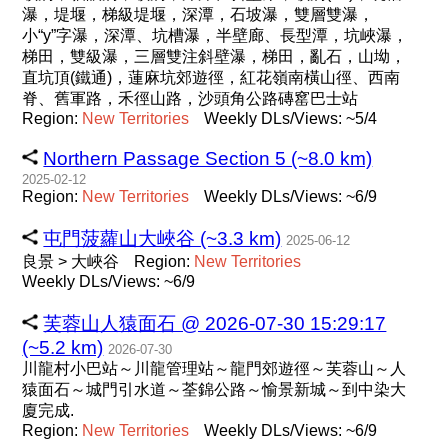
瀑，堤堰，梯級堤堰，深潭，石坡瀑，雙層雙瀑，
小“y”字瀑，深潭、坑槽瀑，半壁廊、長型潭，坑峽瀑，
梯田，雙級瀑，三層雙注斜壁瀑，梯田，亂石，山坳，
直坑頂(鐵通)，蓮麻坑郊遊徑，紅花嶺南橫山徑、西南
脊、舊軍路，禾徑山路，沙頭角公路磚窰巴士站
Region:
New
Territories
Weekly DLs/Views: ~5/4
Northern Passage Section 5 (~8.0 km)
2025-02-12
Region:
New
Territories
Weekly DLs/Views: ~6/9
屯門菠蘿山大峽谷 (~3.3 km)
2025-06-12
良景 > 大峽谷
Region:
New
Territories
Weekly DLs/Views: ~6/9
芙蓉山人猿面石 @ 2026-07-30 15:29:17
(~5.2 km)
2026-07-30
川龍村小巴站～川龍管理站～龍門郊遊徑～芙蓉山～人
猿面石～城門引水道～荃錦公路～愉景新城～到中染大
廈完成.
Region:
New
Territories
Weekly DLs/Views: ~6/9