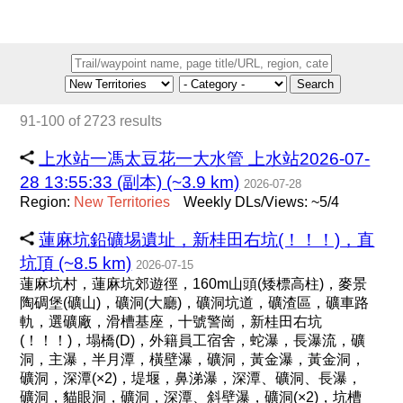
Search
91-100 of 2723 results
上水站一馮太豆花一大水管 上水站2026-07-
28 13:55:33 (副本) (~3.9 km)
2026-07-28
Region:
New
Territories
Weekly DLs/Views: ~5/4
蓮麻坑鉛礦埸遺址，新桂田右坑(！！！)，直
坑頂 (~8.5 km)
2026-07-15
蓮麻坑村，蓮麻坑郊遊徑，160m山頭(矮標高柱)，麥景
陶碉堡(礦山)，礦洞(大廳)，礦洞坑道，礦渣區，礦車路
軌，選礦廠，滑槽基座，十號警崗，新桂田右坑
(！！！)，塌橋(D)，外籍員工宿舍，蛇瀑，長瀑流，礦
洞，主瀑，半月潭，橫壁瀑，礦洞，黃金瀑，黃金洞，
礦洞，深潭(×2)，堤堰，鼻涕瀑，深潭、礦洞、長瀑，
礦洞，貓眼洞，礦洞，深潭、斜壁瀑，礦洞(×2)，坑槽