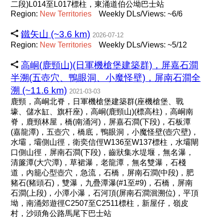
二段)L014至L017標柱，東涌道伯公坳巴士站
Region:
New
Territories
Weekly DLs/Views: ~6/6
鐵矢山 (~3.6 km)
2026-07-12
Region:
New
Territories
Weekly DLs/Views: ~5/12
高峒(鹿頸山)(日軍機槍堡建築群)，屏嘉石澗
半溯(五壺穴、鴨眼洞、小魔怪壁)，屏南石澗全
溯 (~11.6 km)
2021-03-03
鹿頸，高峒北脊，日軍機槍堡建築群(座機槍堡、戰
壕、儲水缸、旗杆座)，高峒(鹿頸山)(標高柱)，高峒南
脊，鹿頸林屋，橋(南涌河)，屏嘉石澗(下段)，石板潭
(嘉龍潭)，五壺穴，橋底，鴨眼洞，小魔怪壁(壺穴壁)，
水壩，壩側山徑，衛奕信俓W136至W137標柱，水壩閘
口側山徑，屏南石澗(下段)，齒狀集水堤堰，無名瀑，
清簾潭(大穴潭)，草裙瀑，老龍潭，無名雙瀑，石棧
道，內籠心型壺穴，急流，石橋，屏南石澗(中段)，肥
豬石(豬頭石)，雙瀑，九疊潭瀑(#1至#9)，石橋，屏南
石澗(上段)，小潭小瀑，石河頂(屏南石澗洄溯位)，平頂
坳，南涌郊遊徑C2507至C2511標柱，新屋仔，嶺皮
村，沙頭角公路馬尾下巴士站