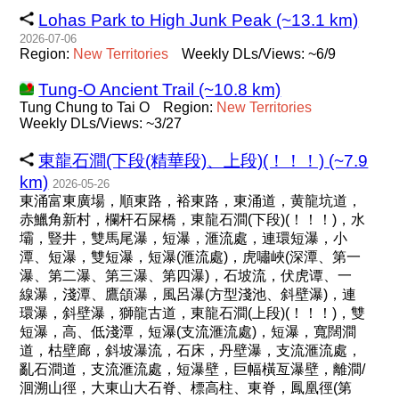
Lohas Park to High Junk Peak (~13.1 km)
2026-07-06
Region:
New
Territories
Weekly DLs/Views: ~6/9
Tung-O Ancient Trail (~10.8 km)
Tung Chung to Tai O
Region:
New
Territories
Weekly DLs/Views: ~3/27
東龍石澗(下段(精華段)、上段)(！！！) (~7.9
km)
2026-05-26
東涌富東廣場，順東路，裕東路，東涌道，黄龍坑道，
赤鱲角新村，欄杆石屎橋，東龍石澗(下段)(！！！)，水
壩，豎井，雙馬尾瀑，短瀑，滙流處，連環短瀑，小
潭、短瀑，雙短瀑，短瀑(滙流處)，虎嘯峽(深潭、第一
瀑、第二瀑、第三瀑、第四瀑)，石坡流，伏虎谭、一
線瀑，淺潭、鷹頜瀑，風呂瀑(方型淺池、斜壁瀑)，連
環瀑，斜壁瀑，獅龍古道，東龍石澗(上段)(！！！)，雙
短瀑，高、低淺潭，短瀑(支流滙流處)，短瀑，寬闊澗
道，枯壁廊，斜坡瀑流，石床，丹壁瀑，支流滙流處，
亂石澗道，支流滙流處，短瀑壁，巨幅橫亙瀑壁，離澗/
洄溯山徑，大東山大石脊、標高柱、東脊，鳳凰徑(第