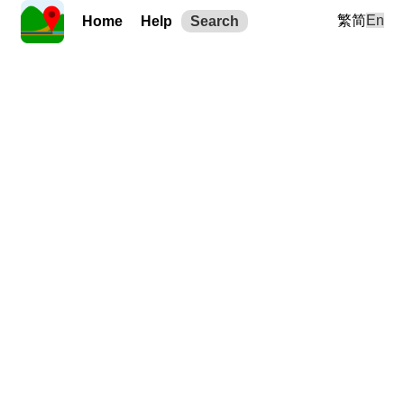
繁
简
En
Home
Help
Search