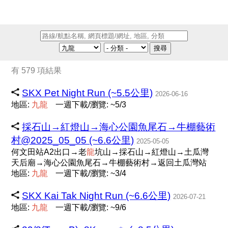
搜尋
有 579 項結果
SKX Pet Night Run (~5.5公里)
2026-06-16
地區:
九
龍
一週下載/瀏覽: ~5/3
採石山→紅燈山→海心公園魚尾石→牛棚藝術
村@2025_05_05 (~6.6公里)
2025-05-05
何文田站A2出口→老
龍
坑山→採石山→紅燈山→土瓜灣
天后廟→海心公園魚尾石→牛棚藝術村→返回土瓜灣站
地區:
九
龍
一週下載/瀏覽: ~3/4
SKX Kai Tak Night Run (~6.6公里)
2026-07-21
地區:
九
龍
一週下載/瀏覽: ~9/6