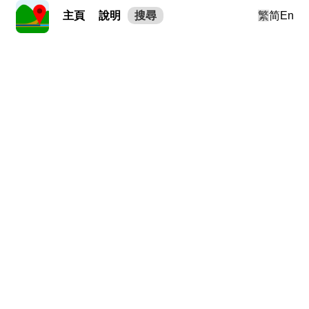
主頁
說明
搜尋
繁
简
En