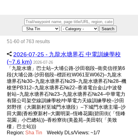
Search
51-60 of 763 results
2026-07-25 - 九龍水塘界石 中電訓練學校
(~7.6 km)
2026-07-26
「九龍水塘」巴士站–大埔公路-沙田嶺段–衛奕信徑第6
段(大埔公路-沙田嶺段–標距柱W061至W062)–九龍水
塘界石№30–九龍水塘界石№29–九龍水塘界石№28–機
槍堡PB312–九龍水塘界石№22–香港電台金山中波發
射站–九龍水塘界石№23–九龍水塘界石№24–中華電力
有限公司架空線訓練學校/中華電力天線訓練學校–沙田
郊野徑（大圍新村至城門水塘段）–下城門水塘主壩–沙
田大圍(香粉寮新村–大圍明渠–恆峰花園(碧田街(「恆峰
花園」小巴總站))–香粉寮街(美盈苑–美田邨(「美致
樓」巴士站)))
Region:
Sha
Tin
Weekly DLs/Views: ~1/7