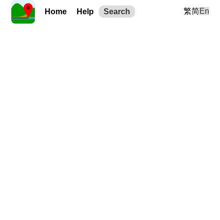
繁
简
En
Home
Help
Search