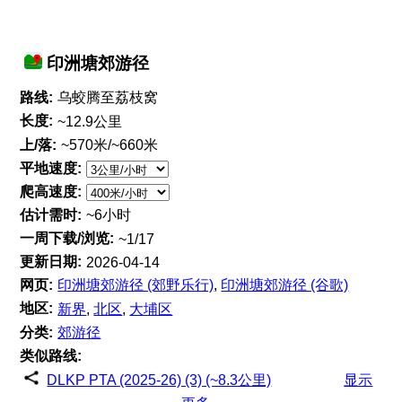
印洲塘郊游径
路线:
乌蛟腾至荔枝窝
长度:
~12.9公里
上/落:
~570米/~660米
平地速度:
爬高速度:
估计需时:
~6小时
一周下载/浏览:
~1/17
更新日期:
2026-04-14
网页:
印洲塘郊游径 (郊野乐行)
,
印洲塘郊游径 (谷歌)
地区:
新界
,
北区
,
大埔区
分类:
郊游径
类似路线:
DLKP PTA (2025-26) (3) (~8.3公里)
显示