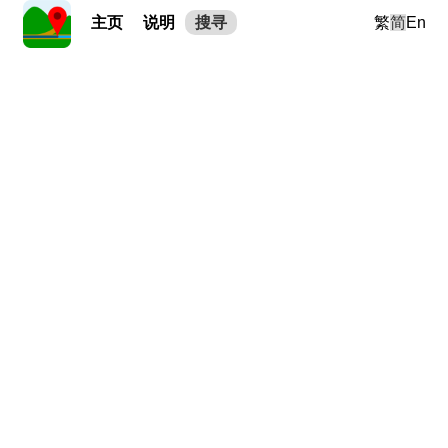
主页
说明
搜寻
繁
简
En