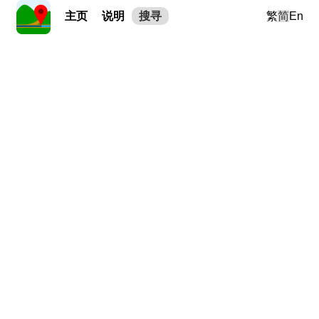
主页
说明
搜寻
繁
简
En