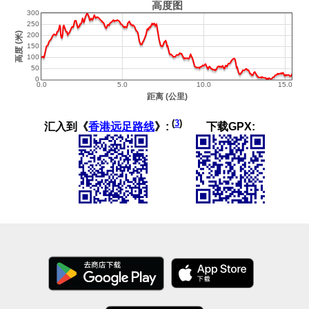
(
3
)
汇入到《
香港远足路线
》:
下载GPX: