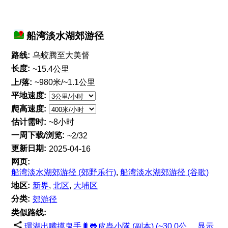
船湾淡水湖郊游径
路线:
乌蛟腾至大美督
长度:
~15.4公里
上/落:
~980米/~1.1公里
平地速度:
爬高速度:
估计需时:
~8小时
一周下载/浏览:
~2/32
更新日期:
2025-04-16
网页:
船湾淡水湖郊游径 (郊野乐行)
,
船湾淡水湖郊游径 (谷歌)
地区:
新界
,
北区
,
大埔区
分类:
郊游径
类似路线:
環湖出嘴摸鬼手🐛🐸皮蟲小隊 (副本) (~30.0公
显示