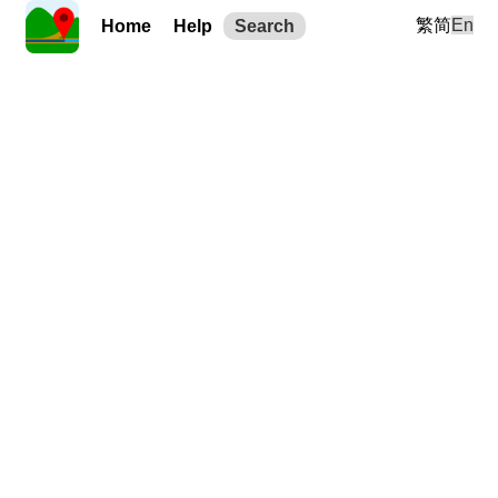
繁
简
En
Home
Help
Search