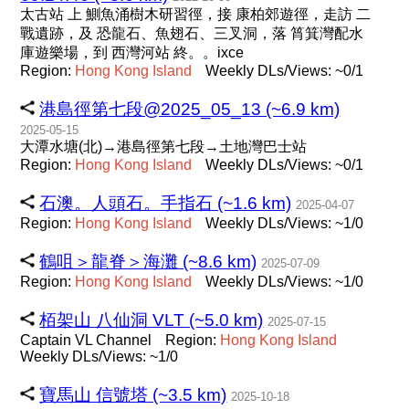
太古站 上 鰂魚涌樹木研習徑，接 康柏郊遊徑，走訪 二
戰遺跡，及 恐龍石、魚翅石、三叉洞，落 筲箕灣配水
庫遊樂場，到 西灣河站 終。。ixce
Region:
Hong
Kong
Island
Weekly DLs/Views: ~0/1
港島徑第七段@2025_05_13 (~6.9 km)
2025-05-15
大潭水塘(北)→港島徑第七段→土地灣巴士站
Region:
Hong
Kong
Island
Weekly DLs/Views: ~0/1
石澳。人頭石。手指石 (~1.6 km)
2025-04-07
Region:
Hong
Kong
Island
Weekly DLs/Views: ~1/0
鶴咀＞龍脊＞海灘 (~8.6 km)
2025-07-09
Region:
Hong
Kong
Island
Weekly DLs/Views: ~1/0
栢架山 八仙洞 VLT (~5.0 km)
2025-07-15
Captain VL Channel
Region:
Hong
Kong
Island
Weekly DLs/Views: ~1/0
寶馬山 信號塔 (~3.5 km)
2025-10-18