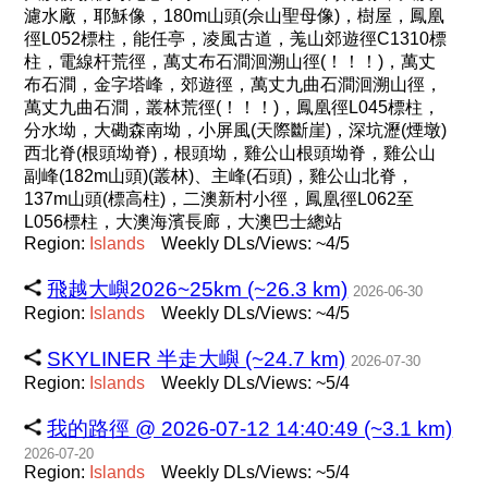
濾水廠，耶穌像，180m山頭(佘山聖母像)，樹屋，鳳凰
徑L052標柱，能任亭，凌風古道，羗山郊遊徑C1310標
柱，電線杆荒徑，萬丈布石澗洄溯山徑(！！！)，萬丈
布石澗，金字塔峰，郊遊徑，萬丈九曲石澗洄溯山徑，
萬丈九曲石澗，叢林荒徑(！！！)，鳳凰徑L045標柱，
分水坳，大磡森南坳，小屏風(天際斷崖)，深坑瀝(煙墩)
西北脊(根頭坳脊)，根頭坳，雞公山根頭坳脊，雞公山
副峰(182m山頭)(叢林)、主峰(石頭)，雞公山北脊，
137m山頭(標高柱)，二澳新村小徑，鳳凰徑L062至
L056標柱，大澳海濱長廊，大澳巴士總站
Region:
Islands
Weekly DLs/Views: ~4/5
飛越大嶼2026~25km (~26.3 km)
2026-06-30
Region:
Islands
Weekly DLs/Views: ~4/5
SKYLINER 半走大嶼 (~24.7 km)
2026-07-30
Region:
Islands
Weekly DLs/Views: ~5/4
我的路徑 @ 2026-07-12 14:40:49 (~3.1 km)
2026-07-20
Region:
Islands
Weekly DLs/Views: ~5/4