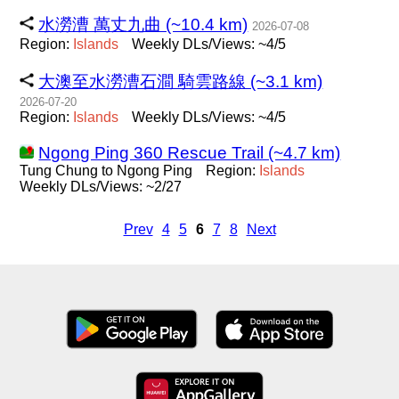
水澇漕 萬丈九曲 (~10.4 km)
2026-07-08
Region:
Islands
Weekly DLs/Views: ~4/5
大澳至水澇漕石澗 騎雲路線 (~3.1 km)
2026-07-20
Region:
Islands
Weekly DLs/Views: ~4/5
Ngong Ping 360 Rescue Trail (~4.7 km)
Tung Chung to Ngong Ping
Region:
Islands
Weekly DLs/Views: ~2/27
Prev
4
5
6
7
8
Next