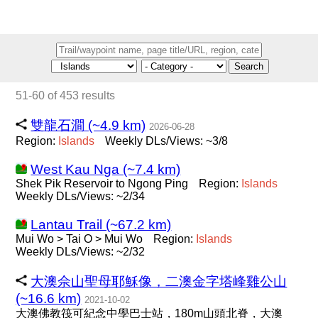
Search
51-60 of 453 results
雙龍石澗 (~4.9 km)
2026-06-28
Region:
Islands
Weekly DLs/Views: ~3/8
West Kau Nga (~7.4 km)
Shek Pik Reservoir to Ngong Ping
Region:
Islands
Weekly DLs/Views: ~2/34
Lantau Trail (~67.2 km)
Mui Wo > Tai O > Mui Wo
Region:
Islands
Weekly DLs/Views: ~2/32
大澳佘山聖母耶穌像，二澳金字塔峰雞公山
(~16.6 km)
2021-10-02
大澳佛教筏可紀念中學巴士站，180m山頭北脊，大澳