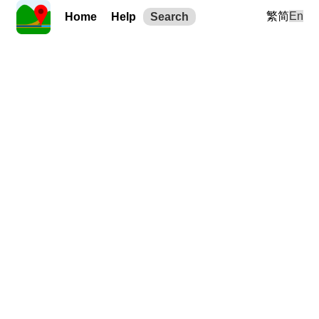
繁
简
En
Home
Help
Search