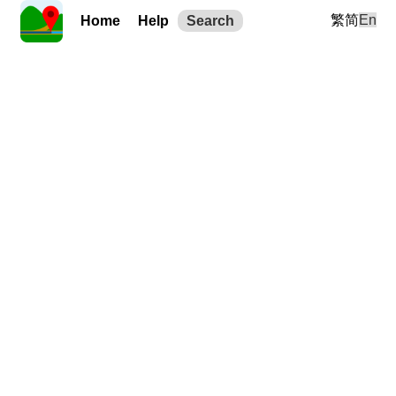
繁
简
En
Home
Help
Search