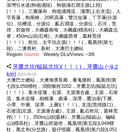
浪灣引水道(狗嶺涌段)，狗嶺涌石澗主源(上段)
(！！！)，三層瀑布，狗嶺涌飛流，淺潭(上右支流)，人
字長瀑，狗尾峽，20呎高瀑，雙注短瀑，丫字瀑(分源
位)，坑槽流，分源位，亂石澗道，分源位，石河，荒
徑，郊遊徑，大磡森南坳，大磡森(標高柱)，大磡森北
脊，450m山頭(石堆)，大磡森西脊，叢林荒徑
(！！！)，乾坑，太平坑左源(！！！)，鳳凰徑(第七
段)，二澳舊村、新村，大澳巴士總站
Region:
Islands
Weekly DLs/Views: ~3/6
牙鷹北坑(蝠鼠北坑)(！！！)，牙鷹山 (~9.2
km)
2023-08-29
大澳巴士總站，大澳海濱長廊，番鬼塘村，鳳凰徑(第
七段)L056標柱，消防喉栓3202，牙鷹北坑(蝠鼠北坑)
(！！！)，集水堤堰，右源、主源滙合處，主源，石坡
流，集水堤堰，樹根瀑，曲瀑，深潭，鷹泊崖(下層、
小潭、中層、深潭、上層)(！！！)，支流(荒徑路口)，
石坡流(左源、主源滙合處)，主源，亂石乾坑，叢林荒
徑(！！！)，350m山頭(叢林)，牙鷹山(蝠鼠山、蝙蝠
山)(標高柱)，牙鷹山郊遊徑，鳳凰徑(第五段)L049標
柱，萬丈布(分岔路)，龍仔悟園，鳳凰徑(第六段)L051