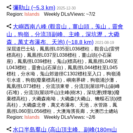
彌勒山 (~5.3 km)
2025-12-30
Region:
Islands
Weekly DLs/Views: ~7/2
大嶼西南八峰 (觀音山，薑山頭，羗山，靈會
山，狗嶺，分流頂副峰、主峰，深坑瀝，大磡
森，萬丈布瀑布、天池) (~18.8 km)
2021-08-19
深屈道巴士站，鳳凰徑L035至L036標柱，觀音山(雷劈
標高柱)，鳳凰徑L037至L038標柱，薑山頭(小石屎
座)，鳳凰徑L039標柱，羗山(標高柱)，鳳凰徑L040至
L043標柱，靈會山(石屎台)，鳳凰徑L044標柱至L045
標柱，分水坳，羗山郊遊徑C1302標柱至入口，狗嶺涌
引水道，狗嶺(廢棄標高柱)，嶼南界碑，狗嶺涌沙灘，
鳳凰徑L073標柱，分流頂東脊，分流頂(屋頭坪山)副峰
(石堆)，分流頂(屋頭坪山)主峰(樹木)，深坑瀝(煙墩)(廢
棄標高柱)，大磡森南坳，大磡森(大磡山、蠄蟝石頂)(標
高柱)，大磡森北脊，萬丈布瀑布、天池，水管路，鳳
凰徑L060至L056標柱，大澳海濱長廊，大澳巴士總站
Region:
Islands
Weekly DLs/Views: ~2/6
水口半島羣山 (高山頂主峰、副峰(180m山