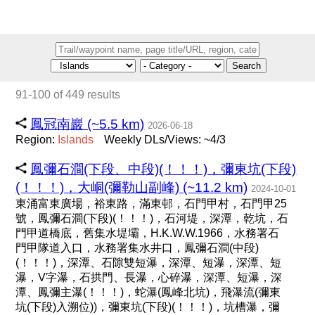
Search
91-100 of 449 results
鳳冠南巖 (~5.5 km)
2026-06-18
Region:
Islands
Weekly DLs/Views: ~4/3
鳳彌石澗(下段、中段)(！！！)，彌東坑(下段)
(！！！)，大峒(彌勒山副峰) (~11.2 km)
2024-10-01
東涌富東廣場，裕東路，滿東邨，石門甲村，石門甲25
號，鳳彌石澗(下段)(！！！)，石河堤，深潭，乾坑，石
門甲道橋底，舊集水堤壩，H.K.W.W.1966，水務署石
門甲隊道入口，水務署集水井口，鳳彌石澗(中段)
(！！！)，深潭、石隙雙短瀑，深潭、短瀑，深潭、短
瀑，V字瀑，石拱門、長瀑，心碎瀑，深潭、短瀑，深
潭、鳳彌主瀑(！！！)，蛇瀑(鳳峰北坑)，飛瀑流(彌東
坑(下段)入溯位))，彌東坑(下段)(！！！)，坑槽瀑，彌