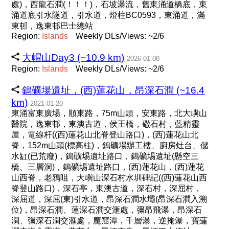
處)，西龍石澗(！！！)，石坡瀑流，舊東涌道橋底，東
涌道底引水隧道，引水道，燈柱BC0593，東涌道，滿
東邨，逸東邨巴士總站
Region:
Islands
Weekly DLs/Views: ~2/6
大帽山Day3 (~10.9 km)
2026-01-08
Region:
Islands
Weekly DLs/Views: ~2/6
鎢礦場遺址，(西)蓮花山，昂深石澗 (~16.4
km)
2021-01-20
東涌富東廣場，順東路，75m山頭，安東路，北大嶼山
醫院，逸東邨，東澳古道，侯王橋，䃟石村，藍精靈
屋，電線杆((西)蓮花山北脊登山路口)，(西)蓮花山北
脊，152m山頭(標高柱)，鎢礦場辦工樓、廚房灶台、儲
水缸(已荒廢)，鎢礦埸遺址路口，鎢礦埸遺址(懸空三
橋、三層洞)，鎢礦埸遺址路口，(西)蓮花山，(西)蓮花
山西脊，老鴉咀，大嶼山深石村水圳碑記((西)蓮花山西
脊登山路口)，深石亭，東澳古道，深石村，深屈村，
深屈道，深屈(東)引水道，昂深石澗水壩(昂深石澗入溯
位)，昂深石澗、蓮深石澗交滙處，彌昂飛瀑，昂深石
澗、彌深石澗交滙處，魔窟潭，千層瀑，逆掩瀑，寶蓮