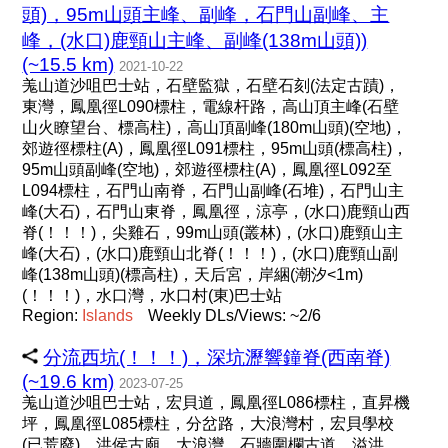
頭)，95m山頭主峰、副峰，石門山副峰、主
峰，(水口)鹿頸山主峰、副峰(138m山頭))
(~15.5 km)
2021-10-22
羗山道沙咀巴士站，石壁監獄，石壁石刻(法定古蹟)，
東灣，鳳凰徑L090標柱，電線杆路，高山頂主峰(石壁
山火瞭望台、標高柱)，高山頂副峰(180m山頭)(空地)，
郊遊徑標柱(A)，鳳凰徑L091標柱，95m山頭(標高柱)，
95m山頭副峰(空地)，郊遊徑標柱(A)，鳳凰徑L092至
L094標柱，石門山南脊，石門山副峰(石堆)，石門山主
峰(大石)，石門山東脊，鳳凰徑，涼亭，(水口)鹿頸山西
脊(！！！)，尖雞石，99m山頭(叢林)，(水口)鹿頸山主
峰(大石)，(水口)鹿頸山北脊(！！！)，(水口)鹿頸山副
峰(138m山頭)(標高柱)，天后宮，岸綑(潮汐<1m)
(！！！)，水口灣，水口村(東)巴士站
Region:
Islands
Weekly DLs/Views: ~2/6
分流西坑(！！！)，深坑瀝響鐘脊(西南脊)
(~19.6 km)
2023-07-25
羗山道沙咀巴士站，宏貝道，鳳凰徑L086標柱，直昇機
坪，鳳凰徑L085標柱，分岔路，大浪灣村，宏貝學校
(已荒廢)，洪侯古廟，大浪灣，石牆圍欄古道，溢洪