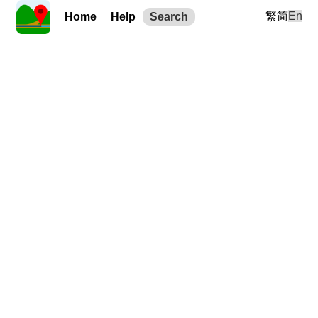
繁
简
En
Home
Help
Search