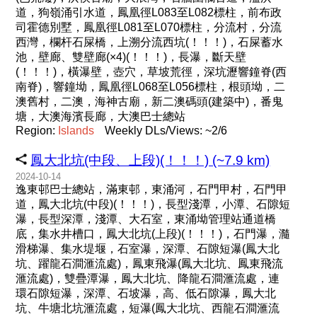
道，狗嶺涌引水道，鳳凰徑L083至L082標柱，前布政
司霍德別墅，鳳凰徑L081至L070標柱，分流村，分流
西灣，欄杆石屎橋，上溯分流西坑(！！！)，石屎蓄水
池，壁廊、雙壁廊(×4)(！！！)，長瀑，斷天壁
(！！！)，橫瀑壁，壺穴，草坡荒徑，深坑瀝響鐘脊(西
南脊)，響鐘坳，鳳凰徑L068至L056標柱，根頭坳，二
澳舊村，二澳，海神古廟，新二澳碼頭(建築中)，番鬼
塘，大澳海濱長廊，大澳巴士總站
Region:
Islands
Weekly DLs/Views: ~2/6
鳳大北坑(中段、上段)(！！！) (~7.9 km)
2024-10-14
逸東邨巴士總站，滿東邨，東涌河，石門甲村，石門甲
道，鳳大北坑(中段)(！！！)，長型淺潭，小潭、石隙短
瀑，長型深潭，淺潭、大石室，東涌坳管理站通道橋
底，集水井槽口，鳳大北坑(上段)(！！！)，石門瀑，瀡
滑梯瀑、集水堤堰，石室瀑，深潭、石隙短瀑(鳳大北
坑、躍龍石澗滙流處)，鳳東飛瀑(鳳大北坑、鳳東飛流
滙流處)，雙疊潭瀑，鳳大北坑、降龍石澗滙流處，連
環石隙短瀑，深潭、石坡瀑，高、低石隙瀑，鳳大北
坑、牛塘北坑滙流處，短瀑(鳳大北坑、西龍石澗滙流