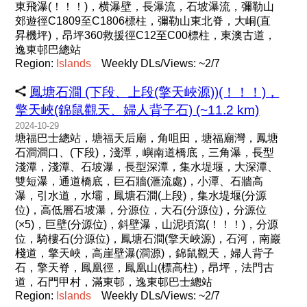
東飛瀑(！！！)，横瀑壁，長瀑流，石坡瀑流，彌勒山
郊遊徑C1809至C1806標柱，彌勒山東北脊，大峒(直
昇機坪)，昂坪360救援徑C12至C00標柱，東澳古道，
逸東邨巴總站
Region:
Islands
Weekly DLs/Views: ~2/7
鳳塘石澗 (下段、上段(擎天峽源))(！！！)，
擎天峽(錦鼠觀天、婦人背子石) (~11.2 km)
2024-10-29
塘福巴士總站，塘福天后廟，角咀田，塘福廟灣，鳳塘
石澗澗口、(下段)，淺潭，嶼南道橋底，三角瀑，長型
淺潭，淺潭、石坡瀑，長型深潭，集水堤堰，大深潭、
雙短瀑，通道橋底，巨石牆(滙流處)，小潭、石牆高
瀑，引水道，水壩，鳳塘石澗(上段)，集水堤堰(分源
位)，高低層石坡瀑，分源位，大石(分源位)，分源位
(×5)，巨壁(分源位)，斜壁瀑，山泥頃瀉(！！！)，分源
位，騎樓石(分源位)，鳳塘石澗(擎天峽源)，石河，南巖
棧道，擎天峽，高崖壁瀑(澗源)，錦鼠觀天，婦人背子
石，擎天脊，鳳凰徑，鳳凰山(標高柱)，昂坪，法門古
道，石門甲村，滿東邨，逸東邨巴士總站
Region:
Islands
Weekly DLs/Views: ~2/7