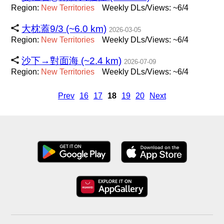
Region:
New
Territories
Weekly DLs/Views: ~6/4
大枕蓋9/3 (~6.0 km)
2026-03-05
Region:
New
Territories
Weekly DLs/Views: ~6/4
沙下→對面海 (~2.4 km)
2026-07-09
Region:
New
Territories
Weekly DLs/Views: ~6/4
Prev
16
17
18
19
20
Next