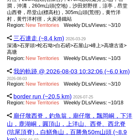
澗，沖溝，260m山頭(空地)，沙田郊野徑，涼亭，昂堂
山西脊，昂堂山(標高柱)，305m山頭(荒徑)，黄竹洋
村，黄竹洋村徑，火炭港鐵站
Region:
New
Territories
Weekly DLs/Views: ~3/10
三石連走 (~8.4 km)
2026-03-29
深涌>石芽頭>蛇石坳>白石屻>石屋山>嶂上>高塘古道>
高塘
Region:
New
Territories
Weekly DLs/Views: ~10/3
我的軌跡 @ 2026-08-03 10:32:06 (~6.0 km)
2026-08-03
Region:
New
Territories
Weekly DLs/Views: ~3/10
border run (~20.5 km)
2026-07-25
Region:
New
Territories
Weekly DLs/Views: ~10/18
廟仔墩西脊，釣魚翁，廟仔墩，飄岡峒，下洋
山，鹿湖峒，圓頂山，上洋山、西脊、西北脊
(坑尾頂脊)，白鱔角山，百勝角50m山頭 (~8.9
km)