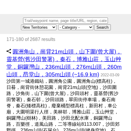
Search
171-180 of 2687 results
圓洲角山，崗背21m山頭，山下圍(曾大屋)，
靈基營(舊沙田警署)，秦石，博雅山莊，玉山艸
堂，銅鑼灣山，236m山頭，276m山頭，260m
山頭，昂堂山，305m山頭 (~16.9 km)
2022-03-09
沙田第一城港鐵站，圓洲角公園，圓洲角山(標高柱)，
日晷，崗背街休憩花園，崗背21m山頭(空地)，沙田圍
路，沙角街，山下圍(曾大屋)，沙田頭村，靈基營(舊沙
田警署)，秦石邨，沙田頭路，翠田街停車場，秦石南
脊，秦石(矮標高柱)，廢棄桶型標高柱，新田村，車公
廟，大圍明渠行人徑，美林邨，博雅山莊，玉山艸堂，
銅鑼灣山(樹林)，美田路，沙田北配水庫，銅鑼灣山
路，百樂徑，道風山路，二等導線站8113.007，沙田郊
野徑，236m山頭(石屎台)，276m山頭(健身空地)，石