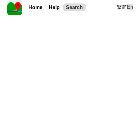
繁
简
En
Home
Help
Search