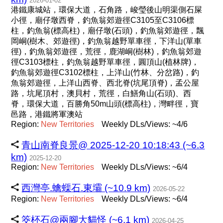
2026-01-02
港鐵康城站，環保大道，石角路，峻瑩後山明渠側石屎
小徑，廟仔墩西脊，釣魚翁郊遊徑C3105至C3106標
柱，釣魚翁(標高柱)，廟仔墩(石頭)，釣魚翁郊遊徑，飄
岡峒(樹木、郊遊徑)，釣魚翁越野單車徑，下洋山(單車
徑)，釣魚翁郊遊徑，荒徑，鹿湖峒(樹林)，釣魚翁郊遊
徑C3103標柱，釣魚翁越野單車徑，圓頂山(植林牌)，
釣魚翁郊遊徑C3102標柱，上洋山(竹林、分岔路)，釣
魚翁郊遊徑，上洋山西脊、西北脊(坑尾頂脊)，孟公屋
路，坑尾頂村，澳貝村，荒徑，白鱔角山(石頭)、西
脊，環保大道，百勝角50m山頭(標高柱)，灣畔徑，寶
邑路，港鐵將軍澳站
Region:
New
Territories
Weekly DLs/Views: ~4/6
青山南脊良景@ 2025-12-20 10:18:43 (~6.3
km)
2025-12-20
Region:
New
Territories
Weekly DLs/Views: ~6/4
西灣亭.蠄蟝石.東壩 (~10.9 km)
2026-05-22
Region:
New
Territories
Weekly DLs/Views: ~6/4
筊柸石@兩腳大貓怪 (~6.1 km)
2026-04-25