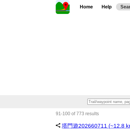
Home
Help
Sea
91-100 of 773 results
塔門遊202660711 (~12.8 k