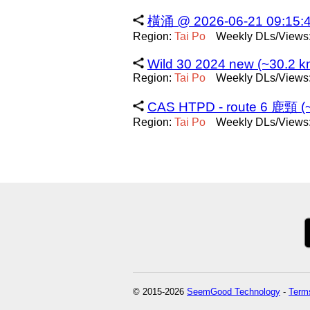
橫涌 @ 2026-06-21 09:15:4
Region:
Tai
Po
Weekly DLs/Views:
Wild 30 2024 new (~30.2 k
Region:
Tai
Po
Weekly DLs/Views:
CAS HTPD - route 6 鹿頸 (~
Region:
Tai
Po
Weekly DLs/Views:
© 2015-2026
SeemGood Technology
-
Terms