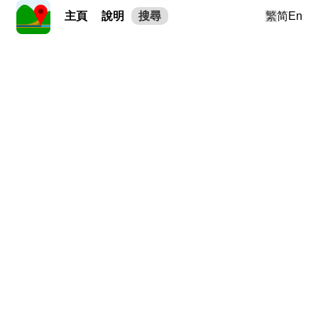
主頁
說明
搜尋
繁
简
En