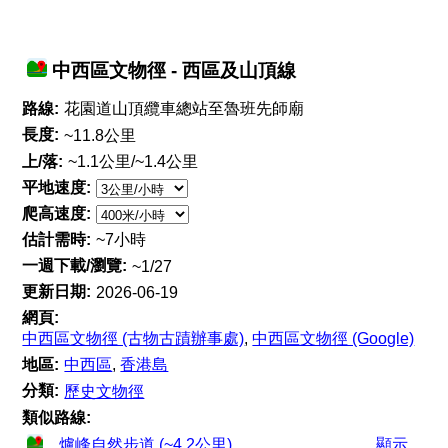
中西區文物徑 - 西區及山頂線
路線:
花園道山頂纜車總站至魯班先師廟
長度:
~11.8公里
上/落:
~1.1公里/~1.4公里
平地速度:
爬高速度:
估計需時:
~7小時
一週下載/瀏覽:
~1/27
更新日期:
2026-06-19
網頁:
中西區文物徑 (古物古蹟辦事處)
,
中西區文物徑 (Google)
地區:
中西區
,
香港島
分類:
歷史文物徑
類似路線:
爐峰自然步道 (~4.2公里)
顯示