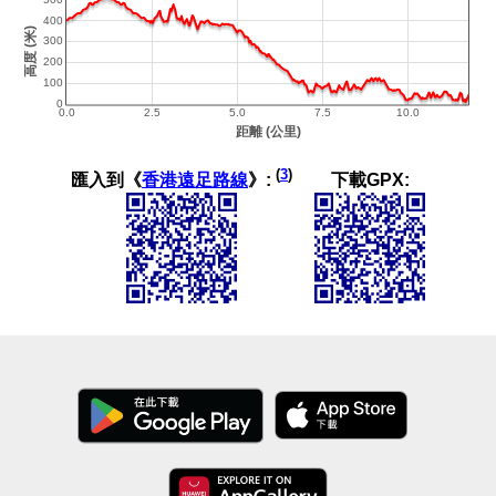
(
3
)
匯入到《
香港遠足路線
》:
下載GPX: