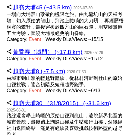
越嶺大埔45 (~43.5 km)
2026-07-30
一場向大埔群山致敬的極限之旅。由九龍坑山的天梯考
驗，切入原始的龍山，到踏上陡峭的大刀屻 ，再經歷梧
桐寨的攀升，最後穿梭於四方山的巨石陣，用雙腳攀過
五大考驗，圍繞大埔最經典的山脊線。
Category:
Event
Weekly DLs/Views: ~15/15
黃昏賽（城門） (~17.8 km)
2026-07-28
Category:
Event
Weekly DLs/Views: ~11/12
越嶺大埔8 (~7.5 km)
2026-07-30
由城市到山嶺的輕越野體驗，從林村河畔到社山的原始
山徑挑戰，適合初階及短程越野跑手。
Category:
Event
Weekly DLs/Views: ~6/13
越嶺大埔30 （31/8/2015） (~31.6 km)
2025-08-31
路線還會攀上崎嶇的原始山徑到龍山，遠眺新界北區的
城市景貌，最後踏上蝴蝶山徑及牛牯嶺行山徑，然後經
社山返回終點，滿足有經驗及喜歡挑戰技術路型的越野
跑者。