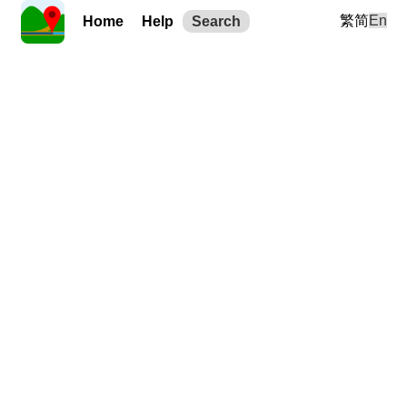
繁
简
En
Home
Help
Search