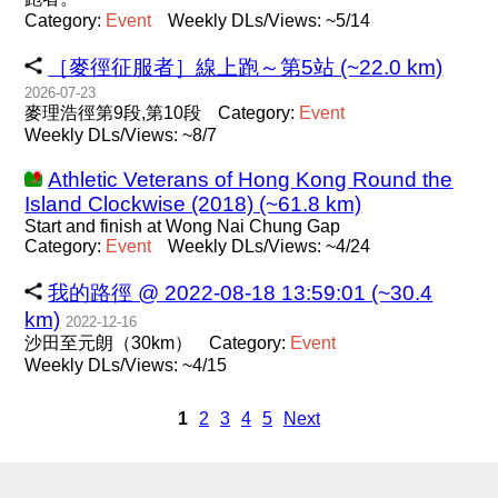
Category:
Event
Weekly DLs/Views: ~5/14
［麥徑征服者］線上跑～第5站 (~22.0 km)
2026-07-23
麥理浩徑第9段,第10段
Category:
Event
Weekly DLs/Views: ~8/7
Athletic Veterans of Hong Kong Round the
Island Clockwise (2018) (~61.8 km)
Start and finish at Wong Nai Chung Gap
Category:
Event
Weekly DLs/Views: ~4/24
我的路徑 @ 2022-08-18 13:59:01 (~30.4
km)
2022-12-16
沙田至元朗（30km）
Category:
Event
Weekly DLs/Views: ~4/15
1
2
3
4
5
Next