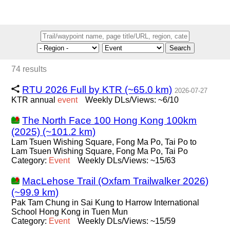
Search
74 results
RTU 2026 Full by KTR (~65.0 km)
2026-07-27
KTR annual
event
Weekly DLs/Views: ~6/10
The North Face 100 Hong Kong 100km
(2025) (~101.2 km)
Lam Tsuen Wishing Square, Fong Ma Po, Tai Po to
Lam Tsuen Wishing Square, Fong Ma Po, Tai Po
Category:
Event
Weekly DLs/Views: ~15/63
MacLehose Trail (Oxfam Trailwalker 2026)
(~99.9 km)
Pak Tam Chung in Sai Kung to Harrow International
School Hong Kong in Tuen Mun
Category:
Event
Weekly DLs/Views: ~15/59