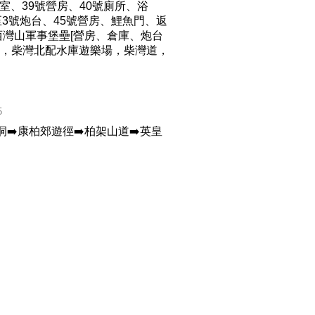
室、39號營房、40號廁所、浴
至3號炮台、45號營房、鯉魚門、返
灣山軍事堡壘[營房、倉庫、炮台
亭，柴灣北配水庫遊樂場，柴灣道，
5
洞➡️康柏郊遊徑➡️柏架山道➡️英皇