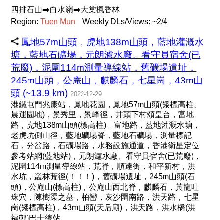
四排石山➡️白水嶺➡️大棠楓香林
Region:
Tuen
Mun
Weekly DLs/Views: ~2/4
鳳地57m山頭，虎地138m山頭，藍地灌溉水
塘，藍地石礦場，元朗濾水廠、看守員宿舍(已
荒廢)，泥圍114m測量導線站，舊礦場遺址，
245m山頭，公庵山，麒麟石，七星崗，43m山
頭 (~13.9 km)
2022-12-29
港鐵屯門兆康站，鳳地花園，鳳地57m山頭(矮標高柱、
晨運園地)，景秀里，景峰徑，井頭下村頌皇台，富地
路，虎地138m山頭(標高柱)，富地路，藍地灌溉水塘，
老虎坑側山徑，藍地礦場脊，藍地石礦場，測量標記
石，分岔路，石礦場路，水務設施通道，香港衛星定位
參考站網(藍地站)，元朗濾水廠、看守員宿舍(已荒廢)，
泥圍114m測量導線站，荒脊，順達街，和平新村，洪
水坑，叢林荒徑(！！！)，舊礦場遺址，245m山頭(石
頭)，公庵山(標高柱)，公庵山西北脊，麒麟石，黃龍吐
珠穴，陳樹渠之墓，柏巒，灰沙圍南路，洪天路，七星
崗(矮標高柱)，43m山頭(天后廟)，洪天路，洪水橋(洪
福邨)巴士總站