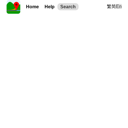
繁
简
En
Home
Help
Search