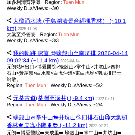
加多利灣齊淨灘
Region:
Tuen
Mun
Weekly DLs/Views: ~3/0
大欖涌水塘 (千島湖清景台經楓香林） (~10.1
km)
2025-11-08
大棠至掃管笏
Region:
Tuen
Mun
Weekly DLs/Views: ~3/3
我的軌跡 潔茵 @蠔殼山至南坑排 2026-04-14
09:02:34 (~11.4 km)
2026-04-14
元朗站H出口>博愛醫院>蠔殼山>掌牛山>井坑山>四排
石山>黃茅嶺>白水嶺>白虎沖溝>東白虎坳>南坑排巴士
站散。
Region:
Tuen
Mun
Weekly DLs/Views: ~5/2
元荃古道(荃灣至深井) (~9.4 km)
2022-07-11
Region:
Tuen
Mun
Weekly DLs/Views: ~2/4
蠔殼山🦪掌牛山🐄井坑山💦四排石山🗿大棠楓
香林🍁皮蟲小隊🐛🐸 (~11.2 km)
2022-07-21
元朗➡️博愛醫院➡️東成里➡️ 蠔殼山➡️掌牛山➡️井坑山➡️