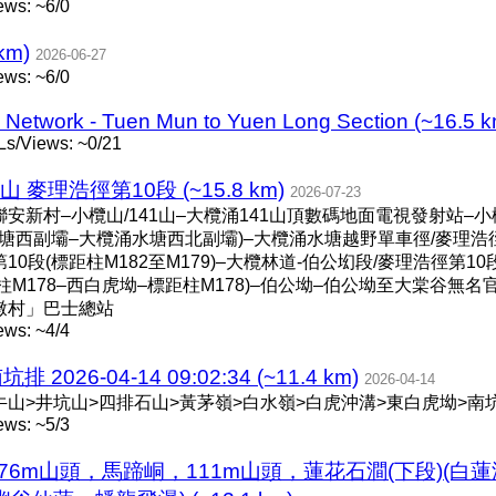
ews: ~6/0
km)
2026-06-27
ews: ~6/0
k Network - Tuen Mun to Yuen Long Section (~16.5 
s/Views: ~0/21
婆山 麥理浩徑第10段 (~15.8 km)
2026-07-23
聯安新村–小欖山/141山–大欖涌141山頂數碼地面電視發射站–
塘西副壩–大欖涌水塘西北副壩)–大欖涌水塘越野單車徑/麥理浩徑
第10段(標距柱M182至M179)–大欖林道-伯公㘭段/麥理浩徑第1
柱M178–西白虎坳–標距柱M178)–伯公坳–伯公坳至大棠谷無名
墩村」巴士總站
ews: ~4/4
26-04-14 09:02:34 (~11.4 km)
2026-04-14
牛山>井坑山>四排石山>黃茅嶺>白水嶺>白虎沖溝>東白虎坳>南
ews: ~5/3
276m山頭，馬蹄峒，111m山頭，蓮花石澗(下段)(