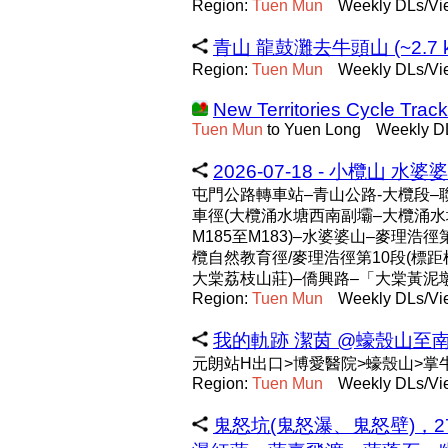
Region:
Tuen
Mun
Weekly DLs/Vi
青山 龍鼓灘去牛頭山 (~2.7 
Region:
Tuen
Mun
Weekly DLs/Vi
New Territories Cycle Trac
Tuen
Mun
to Yuen Long
Weekly DL
2026-07-18 - 小欖山 水婆
屯門公路轉車站–青山公路-大欖段–
車徑(大欖涌水塘西南副壩–大欖涌水
M185至M183)–水婆婆山–麥理浩徑
欖自然教育徑/麥理浩徑第10段(標距
大棠荔枝山莊)–僑興路–「大棠黃泥
Region:
Tuen
Mun
Weekly DLs/Vi
我的軌跡 潔茵 @蠔殼山至南坑排 20
元朗站H出口>博愛醫院>蠔殼山>掌
Region:
Tuen
Mun
Weekly DLs/Vi
鬼怒坑(鬼怒瀑、鬼怒壁)，