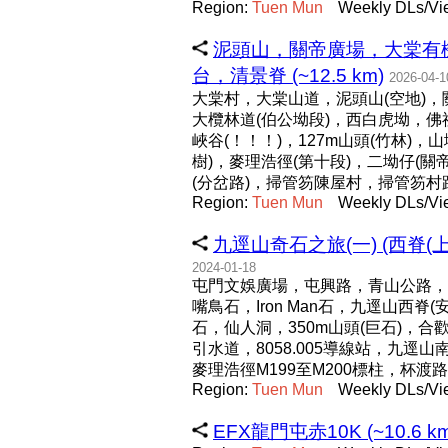
Region:
Tuen
Mun
Weekly DLs/Vi
泥頭山，關帝廣場，大棠有機
台，清景脊 (~12.5 km)
2026-04-1
大棠村，大棠山道，泥頭山(空地)，
大欖林道(伯公坳段)，西白虎坳，佛祖
峽谷(！！！)，127m山頭(竹林)
樹)，麥理浩徑(第十段)，二坳仔(
(分岔路)，掃管笏陳屋村，掃管笏村
Region:
Tuen
Mun
Weekly DLs/Vi
九逕山奇石之旅(一) (西脊(上)
2024-01-18
屯門文娛廣場，屯興路，青山公路，顯
嘴鳥石，Iron Man石，九逕山
石，仙人洞，350m山頭(巨石)，
引水道，8058.005導線站，九
麥理浩徑M199至M200標柱，杯
Region:
Tuen
Mun
Weekly DLs/Vi
EFX龍門屯赤10K (~10.6 km