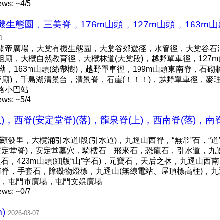
ews: ~4/5
生態園，三美脊，176m山頭，127m山頭，163m山
0
關帝廣場，大棠有機生態園，大棠谷郊遊徑，水管徑，大棠谷石澗，
廟，大欖自然教育徑，大欖林道(大棠段)，越野單車徑，127m山頭
，山坳，163m山頭(絲帶樹)，越野單車徑，199m山頭東南脊，石砌
關帝廟)，千島湖清景台，清景脊，石崖(！！！)，越野單車徑，麥
路小巴站
ews: ~5/4
，西脊(安定堂脊)(落)，龍泉脊(上)，西南脊(落)，南脊(上)
發里，大欖涌引水道I段(引水道)，九逕山西脊，“無常”石，“
西脊(安定堂脊)，安定堂墓穴，騎樓石，飛來石，恐龍石，引水道，
合歡石，423m山頭(細版“山”字石)，元寶石，天后之牀，九逕山
逕山南脊，手套石，障礙物燈標，九逕山(無線電站、屋頂標高柱)
渡路，屯門市廣場，屯門文娛廣場
ews: ~0/7
)
2026-03-07