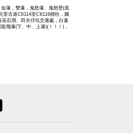
、短瀑，雙瀑，鬼怒瀑、鬼怒壁(底
荃古道C6114至C6116標柱，圓
潭，蓮花石澗、田夫仔坑交滙處，白蓮
飛瀑(下、中、上瀑)(！！！)，