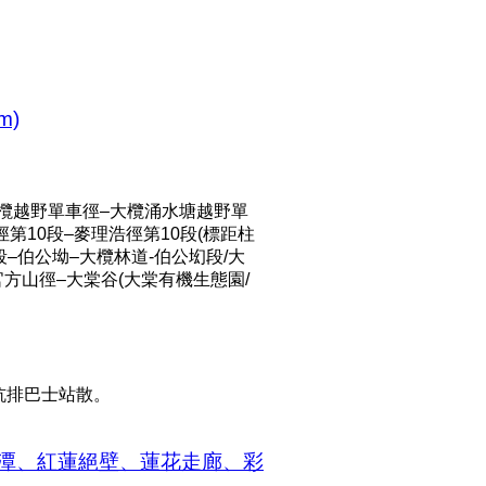
km)
小欖越野單車徑–大欖涌水塘越野單
第10段–麥理浩徑第10段(標距柱
0段–伯公坳–大欖林道-伯公㘭段/大
官方山徑–大棠谷(大棠有機生態園/
坑排巴士站散。
白蓮潭、紅蓮絕壁、蓮花走廊、彩