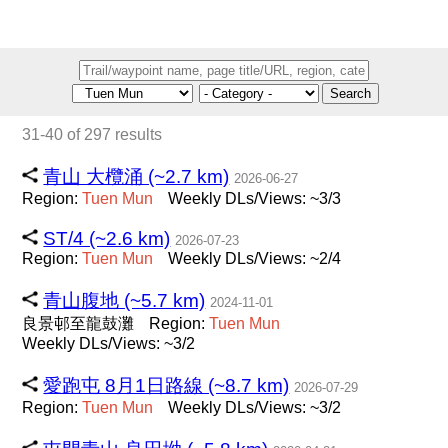
Search
31-40 of 297 results
青山 大欖涌 (~2.7 km)
2026-06-27
Region:
Tuen
Mun
Weekly DLs/Views: ~3/3
ST/4 (~2.6 km)
2026-07-23
Region:
Tuen
Mun
Weekly DLs/Views: ~2/4
青山腹地 (~5.7 km)
2024-11-01
良景邨至龍鼓灘
Region:
Tuen
Mun
Weekly DLs/Views: ~3/2
愛跑屯 8月1日路線 (~8.7 km)
2026-07-29
Region:
Tuen
Mun
Weekly DLs/Views: ~3/2