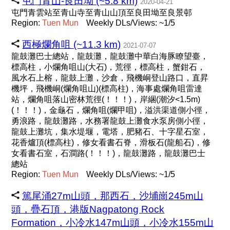
屯門青山-良田坳 (~5.8 km)
2020-04-21
屯門青雲站至青山寺至青山山頂至良田坳至良景邨
Region:
Tuen
Mun
Weekly DLs/Views: ~1/5
西極爛角咀 (~11.3 km)
2021-07-07
龍鼓灘巴士總站，龍鼓灘，龍鼓灘中華白海豚瞭望臺，
標高柱，小爛角咀山(大石)，荒徑，標高柱，蟹鉗石，
風水石上榕，龍鼓上灘，沙倉，飛機峒登山路口，直昇
機坪，飛機峒(爛角咀山)(標高柱)，海事處爛角咀雷達
站，爛角咀落山密林荒徑(！！！)，岸綑(潮汐<1.5m)
(！！！)，金龜石，爛角咀(爛甲咀)，溢洪渠道側小徑，
勇浪路，龍鼓灘路，水務署龍鼓上灘食水泵房側小徑，
龍鼓上灘坑，集水堤堰，電塔，肥豬石、十字星石室，
花香爐頂(標高柱)，修女看書石脊，滑板石(龍船石)，修
女看書石室，石澗路(！！！)，龍鼓灘路，龍鼓灘巴士
總站
Region:
Tuen
Mun
Weekly DLs/Views: ~1/5
篤尾涌27m山頭，那西石，沙埔崗245m山
頭，疊石頂，港版Nagpatong Rock
Formation，小冷水147m山頭，小冷水155m山