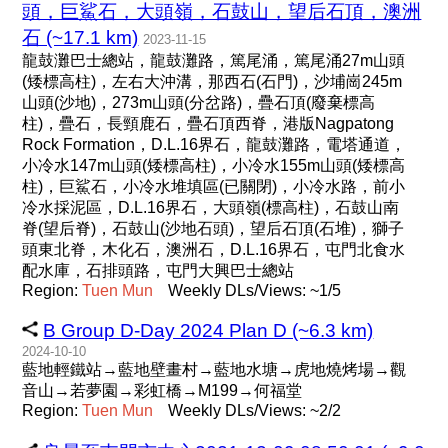
頭，巨鯊石，大頭嶺，石鼓山，望后石頂，澳洲
石 (~17.1 km)
2023-11-15
龍鼓灘巴士總站，龍鼓灘路，篤尾涌，篤尾涌27m山頭
(矮標高柱)，左右大沖溝，那西石(石門)，沙埔崗245m
山頭(沙地)，273m山頭(分岔路)，疊石頂(廢棄標高
柱)，疊石，長頸鹿石，疊石頂西脊，港版Nagpatong
Rock Formation，D.L.16界石，龍鼓灘路，電塔通道，
小冷水147m山頭(矮標高柱)，小冷水155m山頭(矮標高
柱)，巨鯊石，小冷水堆填區(已關閉)，小冷水路，前小
冷水採泥區，D.L.16界石，大頭嶺(標高柱)，石鼓山南
脊(望后脊)，石鼓山(沙地石頭)，望后石頂(石堆)，獅子
頭東北脊，木化石，澳洲石，D.L.16界石，屯門北食水
配水庫，石排頭路，屯門大興巴士總站
Region:
Tuen
Mun
Weekly DLs/Views: ~1/5
B Group D-Day 2024 Plan D (~6.3 km)
2024-10-10
藍地輕鐵站→藍地壁畫村→藍地水塘→虎地燒烤場→觀
音山→若夢園→彩虹橋→M199→何福堂
Region:
Tuen
Mun
Weekly DLs/Views: ~2/2