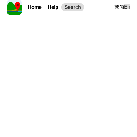
繁
简
En
Home
Help
Search