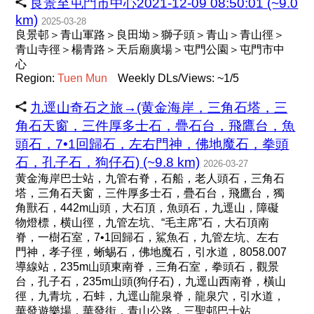
良景至屯門市中心2021-12-09 08:50:01 (~9.0
km)
2025-03-28
良景邨＞青山軍路＞良田坳＞獅子頭＞青山＞青山徑＞
青山寺徑＞楊青路＞天后廟廣場＞屯門公園＞屯門市中
心
Region:
Tuen
Mun
Weekly DLs/Views: ~1/5
九逕山奇石之旅→(黄金海岸，三角石塔，三
角石天窗，三件厚多士石，疊石台，飛鷹台，魚
頭石，7•1回歸石，左右門神，佛地魔石，拳頭
石，孔子石，狗仔石) (~9.8 km)
2026-03-27
黄金海岸巴士站，九管右脊，石船，老人頭石，三角石
塔，三角石天窗，三件厚多士石，疊石台，飛鷹台，獨
角獸石，442m山頭，大石頂，魚頭石，九逕山，障礙
物燈標，横山徑，九管左坑、“毛主席”石，大石頂南
脊，一樹石室，7•1回歸石，鯊魚石，九管左坑、左右
門神，孝子徑，蜥蜴石，佛地魔石，引水道，8058.007
導線站，235m山頭東南脊，三角石室，拳頭石，觀景
台，孔子石，235m山頭(狗仔石)，九逕山西南脊，橫山
徑，九青坑，石蚌，九逕山龍泉脊，龍泉穴，引水道，
華發遊樂場，華發街，青山公路，三聖邨巴士站